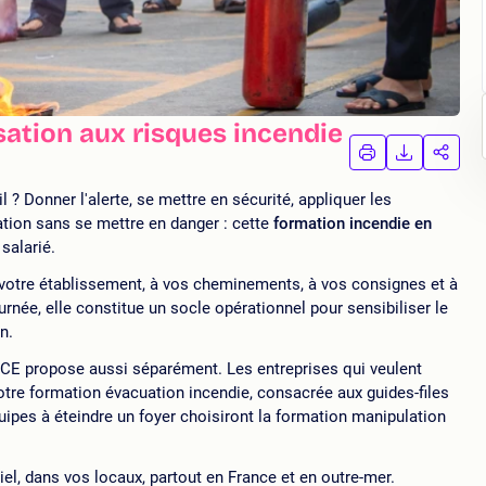
sation aux risques incendie
IMPRIMER
TÉLÉCHA
PAR
LA
LA
FORMATION
FORMAT
FORM
l ? Donner l'alerte, se mettre en sécurité, appliquer les
uation sans se mettre en danger : cette
formation incendie en
salarié.
 votre établissement, à vos cheminements, à vos consignes et à
née, elle constitue un socle opérationnel pour sensibiliser le
n.
CE propose aussi séparément. Les entreprises qui veulent
notre formation évacuation incendie, consacrée aux guides-files
équipes à éteindre un foyer choisiront la formation manipulation
iel, dans vos locaux, partout en France et en outre-mer.