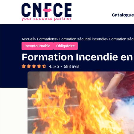
Aller
au
Catalogue
Logo
contenu
site
Aller
au
menu
Accueil
Formations
Formation sécurité incendie
Formation sécu
Aller
Incontournable
Obligatoire
à
Formation Incendie en
la
recherche
4.5
/
5
-
688
avis