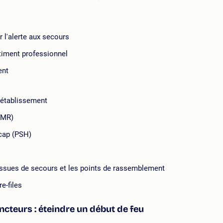
 l'alerte aux secours
âtiment professionnel
ent
d'établissement
PMR)
icap (PSH)
 issues de secours et les points de rassemblement
re-files
cteurs : éteindre un début de feu