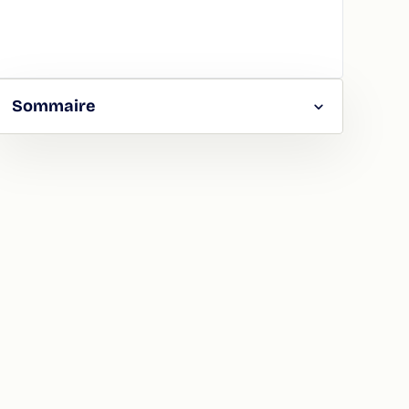
Sommaire
RGER
TAGER
LA
ION
ATION