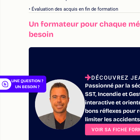
Évaluation des acquis en fin de formation
Un formateur pour chaque mét
besoin
er
DÉCOUVREZ JE
UNE QUESTION ?
Passionné par la séc
UN BESOIN ?
SST, Incendie et Ge
interactive et orien
bons réflexes pour r
limiter les accidents
VOIR SA FICHE FO