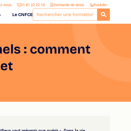
ez-nous
01 81 22 22 18
Demande de devis
Postuler
s
Le CNFCE
RECHERCH
nels : comment
let
Mieux vaut prévenir que guérir ». Dans la vie