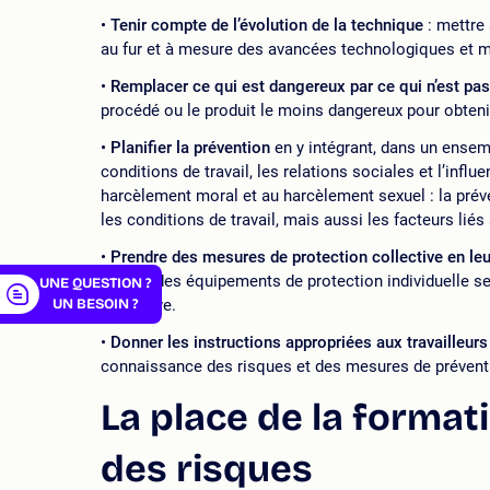
Tenir compte de l’évolution de la technique
: mettre
au fur et à mesure des avancées technologiques et 
Remplacer ce qui est dangereux par ce qui n’est pa
procédé ou le produit le moins dangereux pour obteni
er
Planifier la prévention
en y intégrant, dans un ensembl
conditions de travail, les relations sociales et l’inf
harcèlement moral et au harcèlement sexuel : la préve
les conditions de travail, mais aussi les facteurs liés
Prendre des mesures de protection collective en leur
utiliser des équipements de protection individuelle
UNE QUESTION ?
UN BESOIN ?
collective.
Donner les instructions appropriées aux travailleurs
connaissance des risques et des mesures de préventi
La place de la format
des risques