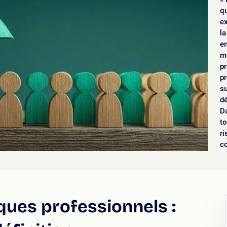
q
ex
la
en
me
pr
pr
su
dé
Da
to
ri
c
ques professionnels :