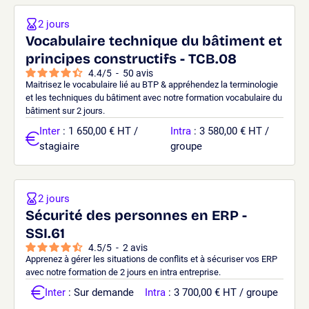
2 jours
Vocabulaire technique du bâtiment et
principes constructifs - TCB.08
4.4
/
5
-
50
avis
Maitrisez le vocabulaire lié au BTP & appréhendez la terminologie
et les techniques du bâtiment avec notre formation vocabulaire du
bâtiment sur 2 jours.
Inter
: 1 650,00 € HT /
Intra
: 3 580,00 € HT /
stagiaire
groupe
2 jours
Sécurité des personnes en ERP -
SSI.61
4.5
/
5
-
2
avis
Apprenez à gérer les situations de conflits et à sécuriser vos ERP
avec notre formation de 2 jours en intra entreprise.
Inter
: Sur demande
Intra
: 3 700,00 € HT / groupe