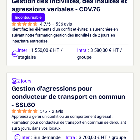
Gestion des incivilités, des insultes et
agressions verbales - CDV.76
Incontournable
4.7
/
5
-
536
avis
Identifiez les éléments d’un conflit et évitez la surenchère en
suivant notre formation gestion des incivilités de 2 jours en
inter/intra entreprise.
Inter
: 1 550,00 € HT /
Intra
: 3 580,00 € HT /
stagiaire
groupe
2 jours
Gestion d'agressions pour
conducteur de transport en commun
- SSI.60
5
/
5
-
2
avis
Apprenez à gérer un conflit ou un comportement agressif.
Formation pour conducteur de transport en commun se déroulant
sur 2 jours, dans vos locaux.
Inter
: Sur demande
Intra
: 3 700,00 € HT / groupe