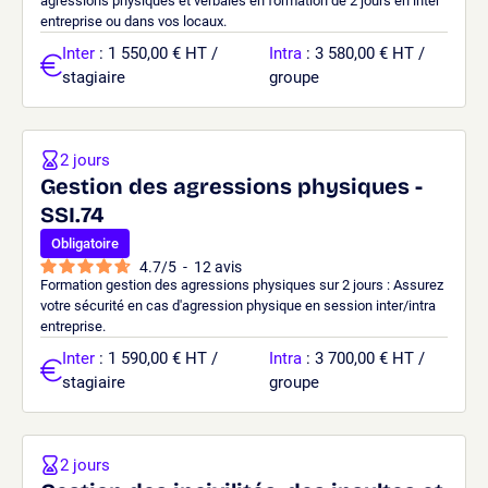
agressions physiques et verbales en formation de 2 jours en inter
entreprise ou dans vos locaux.
Inter
: 1 550,00 € HT /
Intra
: 3 580,00 € HT /
stagiaire
groupe
2 jours
Gestion des agressions physiques -
SSI.74
Obligatoire
4.7
/
5
-
12
avis
Formation gestion des agressions physiques sur 2 jours : Assurez
votre sécurité en cas d'agression physique en session inter/intra
entreprise.
Inter
: 1 590,00 € HT /
Intra
: 3 700,00 € HT /
stagiaire
groupe
2 jours