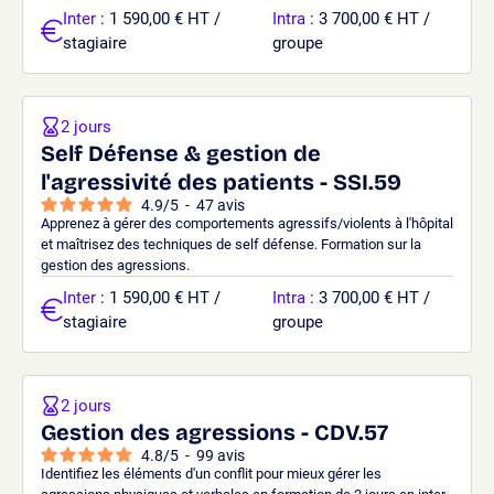
Inter
: 1 590,00 € HT /
Intra
: 3 700,00 € HT /
stagiaire
groupe
2 jours
Self Défense & gestion de
l'agressivité des patients - SSI.59
4.9
/
5
-
47
avis
Apprenez à gérer des comportements agressifs/violents à l'hôpital
et maîtrisez des techniques de self défense. Formation sur la
gestion des agressions.
Inter
: 1 590,00 € HT /
Intra
: 3 700,00 € HT /
stagiaire
groupe
2 jours
Gestion des agressions - CDV.57
4.8
/
5
-
99
avis
Identifiez les éléments d'un conflit pour mieux gérer les