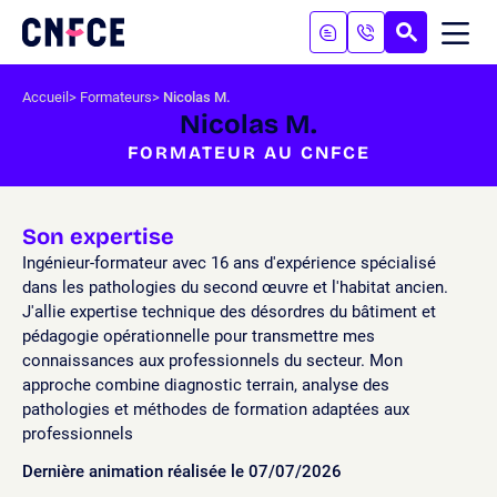
Aller
au
RECHERC
ME
Logo
MOB
contenu
site
Aller
Accueil
Formateurs
Nicolas M.
au
Nicolas M.
menu
FORMATEUR AU CNFCE
Aller
à
la
recherche
Son expertise
Ingénieur-formateur avec 16 ans d'expérience spécialisé
dans les pathologies du second œuvre et l'habitat ancien.
J'allie expertise technique des désordres du bâtiment et
pédagogie opérationnelle pour transmettre mes
connaissances aux professionnels du secteur. Mon
approche combine diagnostic terrain, analyse des
pathologies et méthodes de formation adaptées aux
professionnels
Dernière animation réalisée le 07/07/2026