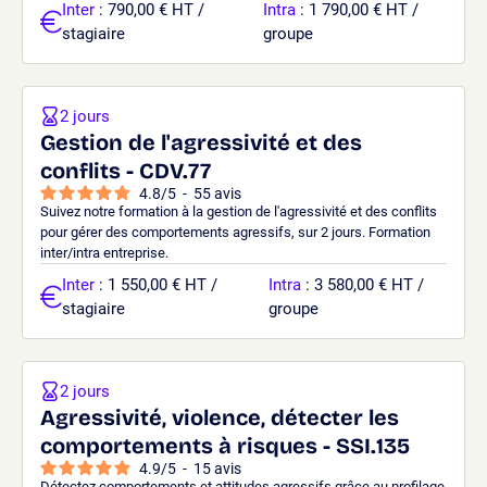
Inter
: 790,00 € HT /
Intra
: 1 790,00 € HT /
stagiaire
groupe
2 jours
Gestion de l'agressivité et des
conflits - CDV.77
4.8
/
5
-
55
avis
Suivez notre formation à la gestion de l'agressivité et des conflits
pour gérer des comportements agressifs, sur 2 jours. Formation
inter/intra entreprise.
Inter
: 1 550,00 € HT /
Intra
: 3 580,00 € HT /
stagiaire
groupe
2 jours
Agressivité, violence, détecter les
comportements à risques - SSI.135
4.9
/
5
-
15
avis
Détectez comportements et attitudes agressifs grâce au profilage