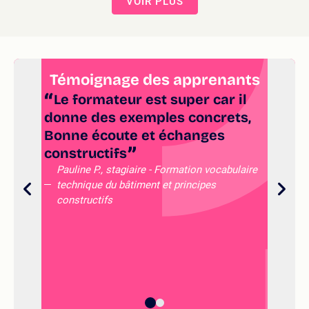
VOIR PLUS
Témoignage des apprenants
Le formateur est super car il
donne des exemples concrets,
ap
Bonne écoute et échanges
ai
constructifs
Ni
tr
Pauline P., stagiaire - Formation vocabulaire
technique du bâtiment et principes
co
constructifs
co
co
Me