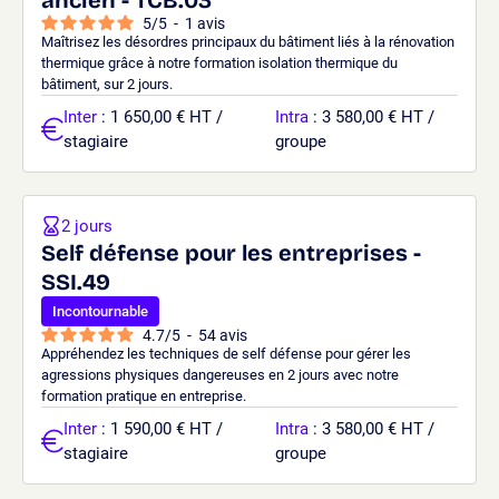
5
/
5
-
1
avis
Maîtrisez les désordres principaux du bâtiment liés à la rénovation
thermique grâce à notre formation isolation thermique du
bâtiment, sur 2 jours.
Inter
: 1 650,00 € HT /
Intra
: 3 580,00 € HT /
stagiaire
groupe
2 jours
Self défense pour les entreprises -
SSI.49
Incontournable
4.7
/
5
-
54
avis
Appréhendez les techniques de self défense pour gérer les
agressions physiques dangereuses en 2 jours avec notre
formation pratique en entreprise.
Inter
: 1 590,00 € HT /
Intra
: 3 580,00 € HT /
stagiaire
groupe