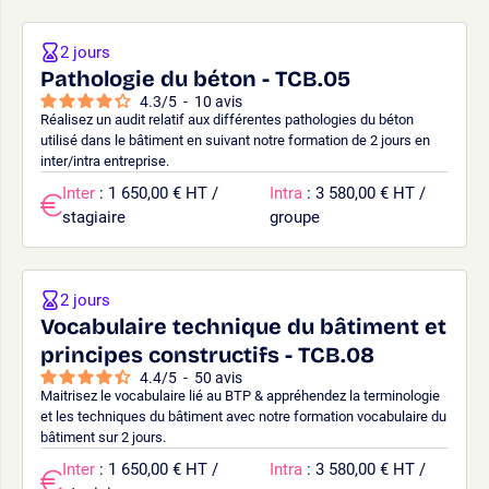
2 jours
Pathologie du béton - TCB.05
4.3
/
5
-
10
avis
Réalisez un audit relatif aux différentes pathologies du béton
utilisé dans le bâtiment en suivant notre formation de 2 jours en
inter/intra entreprise.
Inter
: 1 650,00 € HT /
Intra
: 3 580,00 € HT /
stagiaire
groupe
2 jours
Vocabulaire technique du bâtiment et
principes constructifs - TCB.08
4.4
/
5
-
50
avis
Maitrisez le vocabulaire lié au BTP & appréhendez la terminologie
et les techniques du bâtiment avec notre formation vocabulaire du
bâtiment sur 2 jours.
Inter
: 1 650,00 € HT /
Intra
: 3 580,00 € HT /