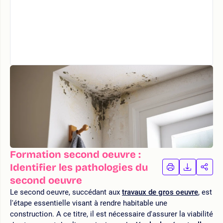
Formation second oeuvre :
Identifier les pathologies du
IMPRIMER
TÉLÉCHA
PAR
LA
LA
second oeuvre
FORMATION
FORMAT
FOR
Le second oeuvre, succédant aux
travaux de gros oeuvre
, est
l'étape essentielle visant à rendre habitable une
construction. A ce titre, il est nécessaire d'assurer la viabilité