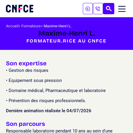
Aller
au
RECHERC
ME
Logo
MOB
contenu
site
Aller
Accueil
Formateurs
Maxime-Henri L.
au
Maxime-Henri L.
menu
FORMATEUR.RICE AU CNFCE
Aller
à
la
recherche
Son expertise
Gestion des risques
Equipement sous pression
Domaine médical, Pharmaceutique et laboratoire
Prévention des risques professionnels.
Dernière animation réalisée le 04/07/2026
Son parcours
Responsable laboratoire pendant 10 ans au sein d'une