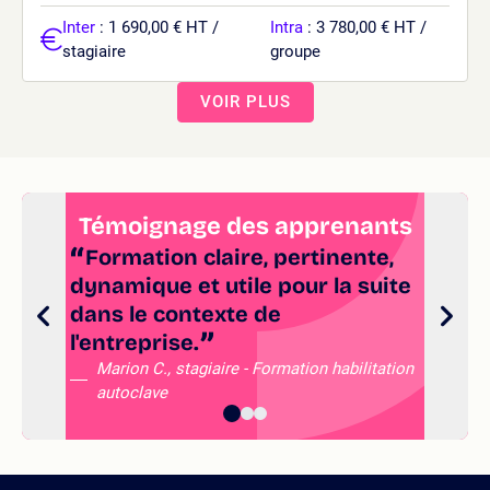
Inter
: 1 690,00 € HT /
Intra
: 3 780,00 € HT /
stagiaire
groupe
VOIR PLUS
Témoignage des apprenants
Formation claire, pertinente,
dynamique et utile pour la suite
fo
dans le contexte de
le
l'entreprise.
Marion C., stagiaire - Formation habilitation
autoclave