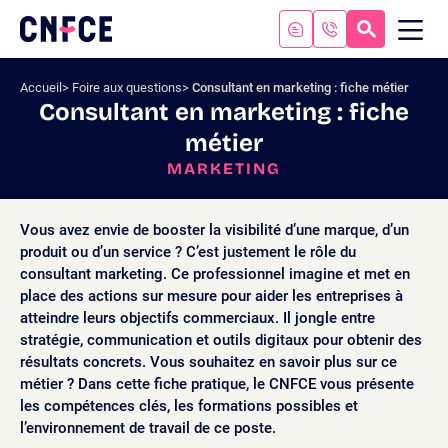
Aller
au
RECHERC
ME
Logo
MOB
contenu
site
Aller
Accueil
Foire aux questions
Consultant en marketing : fiche métier
au
Consultant en marketing : fiche
menu
métier
Aller
à
MARKETING
la
recherche
Vous avez envie de booster la visibilité d’une marque, d’un
produit ou d’un service ? C’est justement le rôle du
consultant marketing. Ce professionnel imagine et met en
place des actions sur mesure pour aider les entreprises à
atteindre leurs objectifs commerciaux. Il jongle entre
stratégie, communication et outils digitaux pour obtenir des
résultats concrets. Vous souhaitez en savoir plus sur ce
métier ? Dans cette fiche pratique, le CNFCE vous présente
les compétences clés, les formations possibles et
l’environnement de travail de ce poste.