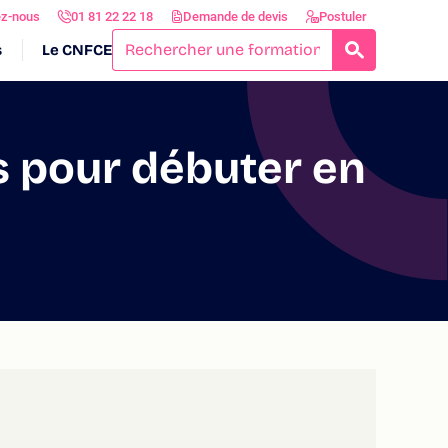
ez-nous
01 81 22 22 18
Demande de devis
Postuler
s
Le CNFCE
RECHERCH
s pour débuter en