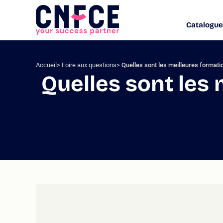
Aller
au
Catalogue
Logo
contenu
site
Aller
au
menu
Accueil
Foire aux questions
Quelles sont les meilleures formati
Aller
Quelles sont les
à
la
recherche