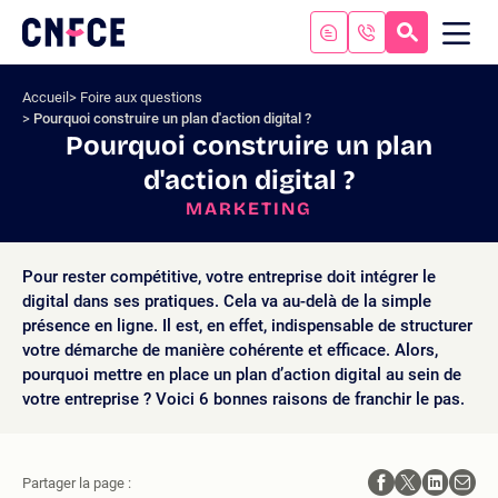
Aller
au
RECHERC
ME
Logo
MOB
contenu
site
Aller
Accueil
Foire aux questions
au
Pourquoi construire un plan d'action digital ?
menu
Pourquoi construire un plan
Aller
d'action digital ?
à
la
MARKETING
recherche
Pour rester compétitive, votre entreprise doit intégrer le
digital dans ses pratiques. Cela va au-delà de la simple
présence en ligne. Il est, en effet, indispensable de structurer
votre démarche de manière cohérente et efficace. Alors,
pourquoi mettre en place un plan d’action digital au sein de
votre entreprise ? Voici 6 bonnes raisons de franchir le pas.
Partager la page :