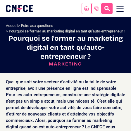
Aller
au
RECHERC
ME
Logo
MOB
contenu
site
Aller
Accueil
Foire aux questions
au
Pourquoi se former au marketing digital en tant qu'auto-entrepreneur ?
menu
Pourquoi se former au marketing
Aller
digital en tant qu'auto-
à
la
entrepreneur ?
recherche
MARKETING
Quel que soit votre secteur d'activité ou la taille de votre
entreprise, avoir une présence en ligne est indispensable.
Pour les auto-entrepreneurs, construire une stratégie digitale
n’est pas un simple atout, mais une nécessité. C’est elle qui
permet de développer votre activité, de vous faire connaître,
d’attirer de nouveaux clients et d’atteindre vos objectifs
commerciaux. Alors, pourquoi se former au marketing
digital quand on est auto-entrepreneur ? Le CNFCE vous