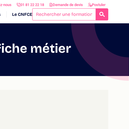
ez-nous
01 81 22 22 18
Demande de devis
Postuler
s
Le CNFCE
RECHERCH
fiche métier