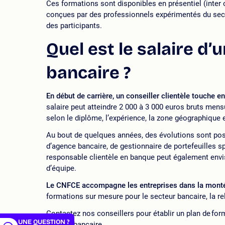
Ces formations sont disponibles en présentiel (inter 
conçues par des professionnels expérimentés du secte
des participants.
Quel est le salaire d’u
bancaire ?
En début de carrière, un conseiller clientèle touche 
salaire peut atteindre 2 000 à 3 000 euros bruts men
selon le diplôme, l’expérience, la zone géographique 
Au bout de quelques années, des évolutions sont poss
d’agence bancaire, de gestionnaire de portefeuilles s
er
responsable clientèle en banque peut également envi
d’équipe.
Le CNFCE accompagne les entreprises dans la monté
formations sur mesure pour le secteur bancaire, la r
Contactez nos conseillers pour établir un plan de for
UNE QUESTION ?
secteur bancaire.