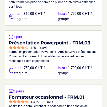
notre formation prise de parole en public en inter/intra entreprise
sur 1 jour.
Inter
: 810,00 € HT /
Intra
: 1 790,00 € HT /
stagiaire
groupe
1 jour
Présentation Powerpoint - FRM.05
4
/
5
-
4
avis
Formation présentation Powerpoint : Améliorez vos présentations
Powerpoint en prenant du recul de manière à rédiger des
messages clairs et pertinents.
Inter
: 750,00 € HT /
Intra
: 1 790,00 € HT /
stagiaire
groupe
2 jours
Formateur occasionnel - FRM.01
4.4
/
5
-
30
avis
Assimilez le déroulement et la pédagogie d’une session de