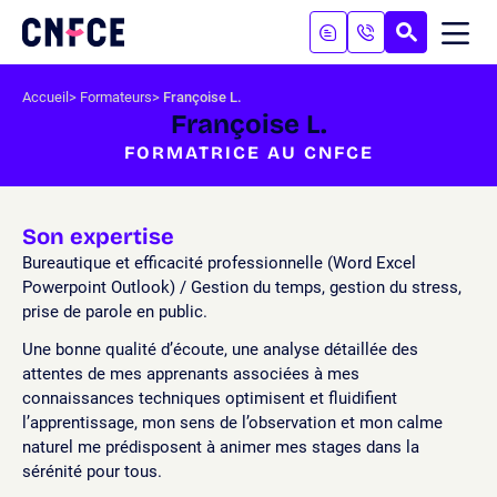
Aller
au
RECHERC
ME
Logo
MOB
contenu
site
Aller
Accueil
Formateurs
Françoise L.
au
Françoise L.
menu
FORMATRICE AU CNFCE
Aller
à
la
recherche
Son expertise
Bureautique et efficacité professionnelle (Word Excel
Powerpoint Outlook) / Gestion du temps, gestion du stress,
prise de parole en public.
Une bonne qualité d’écoute, une analyse détaillée des
attentes de mes apprenants associées à mes
connaissances techniques optimisent et fluidifient
l’apprentissage, mon sens de l’observation et mon calme
naturel me prédisposent à animer mes stages dans la
sérénité pour tous.