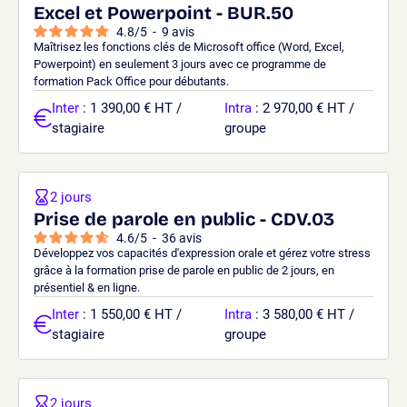
Excel et Powerpoint - BUR.50
4.8
/
5
-
9
avis
Maîtrisez les fonctions clés de Microsoft office (Word, Excel,
Powerpoint) en seulement 3 jours avec ce programme de
formation Pack Office pour débutants.
Inter
: 1 390,00 € HT /
Intra
: 2 970,00 € HT /
stagiaire
groupe
2 jours
Prise de parole en public - CDV.03
4.6
/
5
-
36
avis
Développez vos capacités d'expression orale et gérez votre stress
grâce à la formation prise de parole en public de 2 jours, en
présentiel & en ligne.
Inter
: 1 550,00 € HT /
Intra
: 3 580,00 € HT /
stagiaire
groupe
2 jours