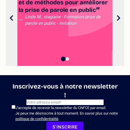
et de méthodes pour améliorer
Fr
la prise de parole en public
de
no
Linda M., stagiaire - Formation prise de
parole en public - Initiation
bi
Ma
ch
Inscrivez-vous à notre newsletter
!
J'accepte de recevoir la newsletter du CNFCE par email.
Je peux me désinscrire à tout moment. En savoir plus sur notre
politique de confidentialité
.
S'INSCRIRE