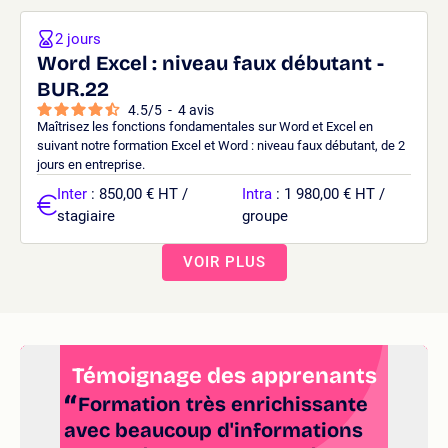
2 jours
Word Excel : niveau faux débutant -
BUR.22
4.5
/
5
-
4
avis
Maîtrisez les fonctions fondamentales sur Word et Excel en
suivant notre formation Excel et Word : niveau faux débutant, de 2
jours en entreprise.
Inter
: 850,00 € HT /
Intra
: 1 980,00 € HT /
stagiaire
groupe
VOIR PLUS
Témoignage des apprenants
Formation très enrichissante
S
avec beaucoup d'informations
de