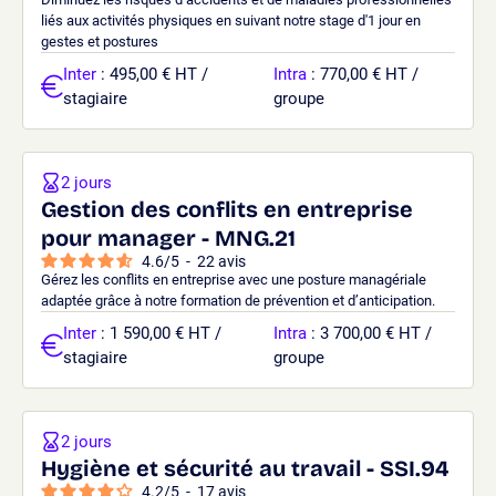
liés aux activités physiques en suivant notre stage d'1 jour en
gestes et postures
Inter
: 495,00 € HT /
Intra
: 770,00 € HT /
stagiaire
groupe
2 jours
Gestion des conflits en entreprise
pour manager - MNG.21
4.6
/
5
-
22
avis
Gérez les conflits en entreprise avec une posture managériale
adaptée grâce à notre formation de prévention et d’anticipation.
Inter
: 1 590,00 € HT /
Intra
: 3 700,00 € HT /
stagiaire
groupe
2 jours
Hygiène et sécurité au travail - SSI.94
4.2
/
5
-
17
avis