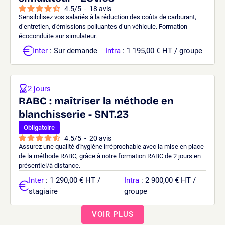
4.5
/
5
-
18
avis
Sensibilisez vos salariés à la réduction des coûts de carburant,
d’entretien, d'émissions polluantes d’un véhicule. Formation
écoconduite sur simulateur.
Inter
: Sur demande
Intra
: 1 195,00 € HT / groupe
2 jours
RABC : maîtriser la méthode en
blanchisserie - SNT.23
Obligatoire
4.5
/
5
-
20
avis
Assurez une qualité d'hygiène irréprochable avec la mise en place
de la méthode RABC, grâce à notre formation RABC de 2 jours en
présentiel/à distance.
Inter
: 1 290,00 € HT /
Intra
: 2 900,00 € HT /
stagiaire
groupe
VOIR PLUS