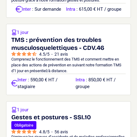
posture grâce à notre formation gestes et postures.
Inter
: Sur demande
Intra
: 615,00 € HT / groupe
1 jour
TMS : prévention des troubles
musculosquelettiques - CDV.46
4.5
/
5
-
21
avis
Comprenez le fonctionnement des TMS et comment mettre en
place des actions de prévention en suivant notre formation TMS
d'1 jour en présentiel/à distance.
Inter
: 590,00 € HT /
Intra
: 850,00 € HT /
stagiaire
groupe
1 jour
Gestes et postures - SSI.10
Obligatoire
4.8
/
5
-
56
avis
Diminuez les risques d’accidents et de maladies professionnelles