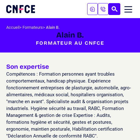
Aller
au
RECHERC
ME
Logo
MOB
contenu
site
Aller
Accueil
Formateurs
Alain B.
au
Alain B.
menu
FORMATEUR AU CNFCE
Aller
à
la
recherche
Son expertise
Compétences : Formation personnes ayant troubles
comportementaux, handicap physique. Expérience
fonctionnement entreprises de plasturgie, automobile, agro-
alimentaires, médicaux social, hospitaliers organisation,
"marche en avant". Spécialiste audit & organisation projets
industriels. Hygiène sécurité au travail, RABC, Formation
Management & gestion de crise Expertise : Audits,
formations hygiène et sécurité, gestes et postures,
ergonomie, maintien posturale, Habilitation certification
"Déclaration Annuelle de conformité RABC".