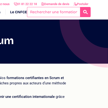
ez-nous
01 81 22 22 18
Demande de devis
Postuler
s
Le CNFCE
RECHERCH
rum
 Nos
formations certifiantes en Scrum et
tâches propres aux acteurs d’une méthode
nir une certification internationale
grâce