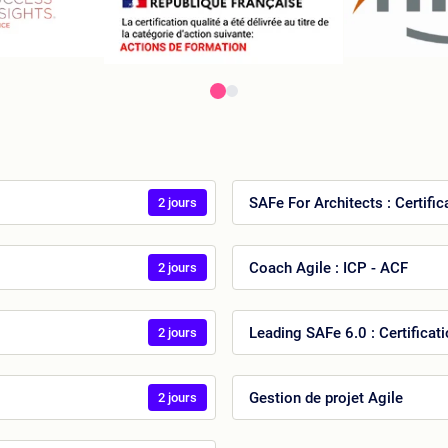
SAFe For Architects : Certifi
2 jours
Coach Agile : ICP - ACF
2 jours
Leading SAFe 6.0 : Certificat
2 jours
Gestion de projet Agile
2 jours