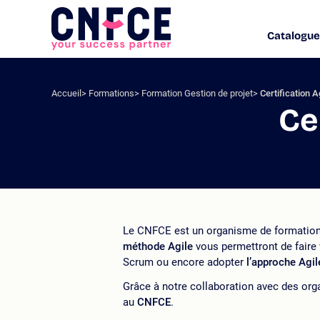
Aller
au
Catalogue
Logo
contenu
site
Aller
au
menu
Accueil
Formations
Formation Gestion de projet
Certification A
Aller
Ce
à
la
recherche
Le CNFCE est un organisme de formation
méthode Agile
vous permettront de faire
Scrum ou encore adopter
l’approche Agil
Grâce à notre collaboration avec des org
au
CNFCE
.