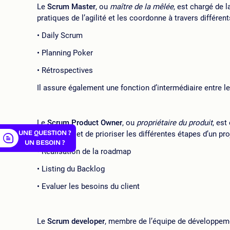
Le
Scrum Master
, ou
maître de la mêlée
, est chargé de 
pratiques de l’agilité et les coordonne à travers différen
Daily Scrum
Planning Poker
er
Rétrospectives
Il assure également une fonction d’intermédiaire entre l
Le
Scrum Product Owner
, ou
propriétaire du produit
, est
UNE QUESTION ?
d’organiser et de prioriser les différentes étapes d’un pro
UN BESOIN ?
Réalisation de la roadmap
Listing du Backlog
Evaluer les besoins du client
Le
Scrum developer
, membre de l’équipe de développeme