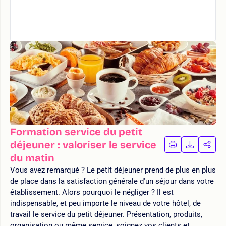
Formation service du petit
déjeuner : valoriser le service
IMPRIMER
TÉLÉCHA
PAR
LA
LA
du matin
FORMATION
FORMAT
FOR
Vous avez remarqué ? Le petit déjeuner prend de plus en plus
de place dans la satisfaction générale d'un séjour dans votre
établissement. Alors pourquoi le négliger ? Il est
indispensable, et peu importe le niveau de votre hôtel, de
travail le service du petit déjeuner. Présentation, produits,
organisation ou même service, soignez vos clients et