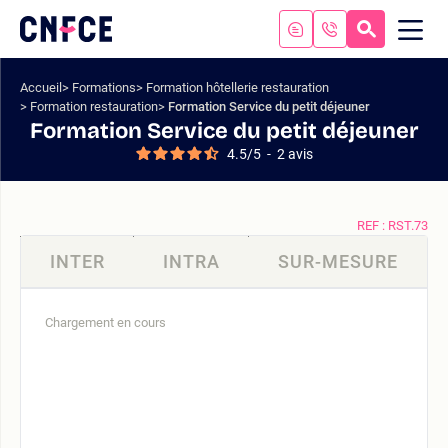
Aller
au
RECHERC
ME
Logo
MOB
contenu
site
Aller
Accueil
Formations
Formation hôtellerie restauration
au
Formation restauration
Formation Service du petit déjeuner
menu
Formation Service du petit déjeuner
Aller
4.5
/
5
-
2
avis
à
la
recherche
REF : RST.73
INTER
INTRA
SUR-MESURE