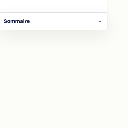
Sommaire
RGER
TAGER
LA
ION
ATION