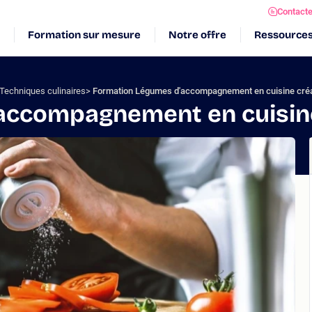
Contact
Formation sur mesure
Notre offre
Ressource
Techniques culinaires
Formation Légumes d'accompagnement en cuisine créa
accompagnement en cuisine