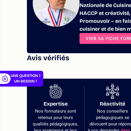
Nationale de Cuisine 
HACCP et créativité,
Promouvoir – en fais
cuisiner et de bien 
er
VOIR SA FICHE FO
Avis vérifiés
UNE QUESTION ?
UN BESOIN ?
Expertise
Réactivité
Nos formateurs sont
Nos conseillers
retenus pour leurs
pédagogiques se
qualités pédagogiques,
dévouent pour répon
leur expérience et leur
à vos demandes
dans 