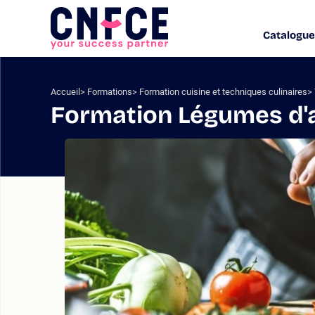
Aller
au
Catalogue
Logo
contenu
site
Aller
au
menu
Accueil
Formations
Formation cuisine et techniques culinaires
Aller
Formation Légumes d'
à
la
recherche