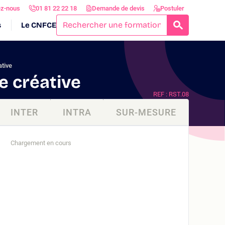
ez-nous
01 81 22 22 18
Demande de devis
Postuler
s
Le CNFCE
RECHERCH
tive
 créative
REF : RST.08
INTER
INTRA
SUR-MESURE