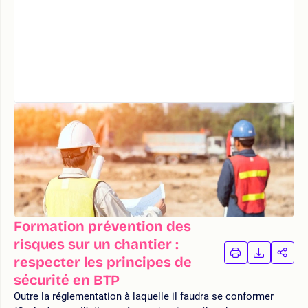
Formation prévention des
risques sur un chantier :
IMPRIMER
TÉLÉCHA
PAR
respecter les principes de
LA
LA
sécurité en BTP
FORMATION
FORMAT
FOR
Outre la réglementation à laquelle il faudra se conformer