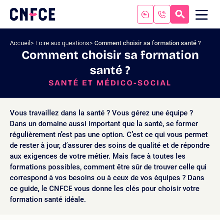
Aller
au
RECHERC
ME
Logo
MOB
contenu
site
Aller
Accueil
Foire aux questions
Comment choisir sa formation santé ?
au
Comment choisir sa formation
menu
santé ?
Aller
à
SANTÉ ET MÉDICO-SOCIAL
la
recherche
Vous travaillez dans la santé ? Vous gérez une équipe ?
Dans un domaine aussi important que la santé, se former
régulièrement n’est pas une option. C’est ce qui vous permet
de rester à jour, d’assurer des soins de qualité et de répondre
aux exigences de votre métier. Mais face à toutes les
formations possibles, comment être sûr de trouver celle qui
correspond à vos besoins ou à ceux de vos équipes ? Dans
ce guide, le CNFCE vous donne les clés pour choisir votre
formation santé idéale.