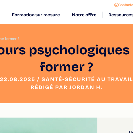
Contact
Formation sur mesure
Notre offre
Ressource
se former ?
ours psychologiques
former ?
22.08.2025 / SANTÉ-SÉCURITÉ AU TRAVAIL
RÉDIGÉ PAR JORDAN H.
Un