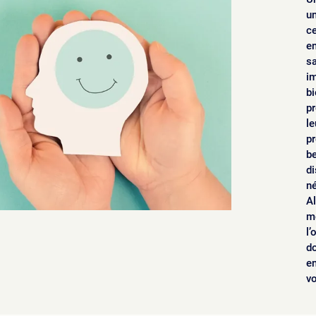
u
ce
en
sa
i
bi
p
le
pr
be
d
né
A
mé
l’
do
en
vo