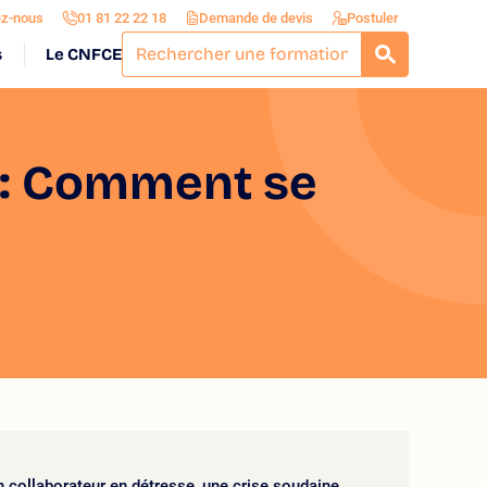
ez-nous
01 81 22 22 18
Demande de devis
Postuler
s
Le CNFCE
RECHERCH
 : Comment se
 collaborateur en détresse, une crise soudaine,