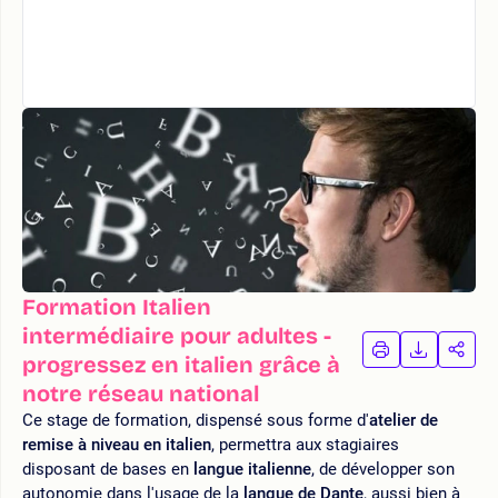
Formation Italien
intermédiaire pour adultes -
IMPRIMER
TÉLÉCHA
PAR
progressez en italien grâce à
LA
LA
notre réseau national
FORMATION
FORMAT
FOR
Ce stage de formation, dispensé sous forme d'
atelier de
remise à niveau en italien
, permettra aux stagiaires
disposant de bases en
langue italienne
, de développer son
autonomie dans l'usage de la
langue de Dante
, aussi bien à