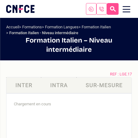
Aller
au
RECHERC
ME
Logo
MOB
contenu
site
Aller
Accueil
Formations
Formation Langues
Formation Italien
au
Formation Italien - Niveau intermédiaire
menu
Formation Italien – Niveau
Aller
intermédiaire
à
la
recherche
REF : LGE.17
INTER
INTRA
SUR-MESURE