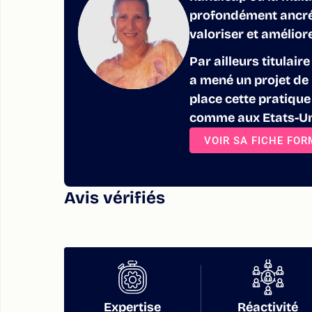
profondément ancrées
valoriser et amélior
Par ailleurs titulair
a mené un projet de
place cette pratiqu
comme aux Etats-Un
VOIR SA FICHE FO
Avis vérifiés
Expertise
Réactivité