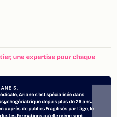
ier, une expertise pour chaque
ANE S.
dicale, Ariane s’est spécialisée dans
ychogériatrique depuis plus de 25 ans.
 auprès de publics fragilisés par l’âge, le
die, les formations qu’elle mène sont