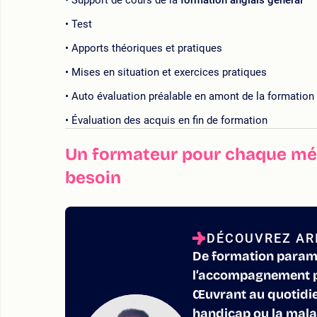
Support de cours de la
formation anglais général
Test
Apports théoriques et pratiques
Mises en situation et exercices pratiques
Auto évaluation préalable en amont de la formation
Évaluation des acquis en fin de formation
Un formateur pour chaque mét
besoin
DÉCOUVREZ ARI
De formation paramé
l’accompagnement ps
Œuvrant au quotidien
handicap ou la mala