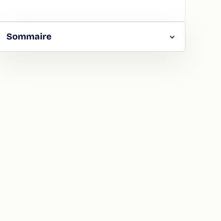
Sommaire
RGER
TAGER
LA
ION
ATION