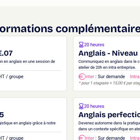
ormations complémentair
20 heures
E.07
Anglais - Niveau
ion en anglais en une session de
Communiquez en anglais dans le con
atelier de 20h en intra entreprise.
 HT / groupe
Inter
: Sur demande
Intra
*
pour 1 stagiaire + 15,00 € par sta
20 heures
45
Anglais perfect
ogistique en anglais grâce à notre
Devenez autonome dans la pratique 
dans un contexte spécifique en ate
 HT / groupe
Inter
: Sur demande
Intra