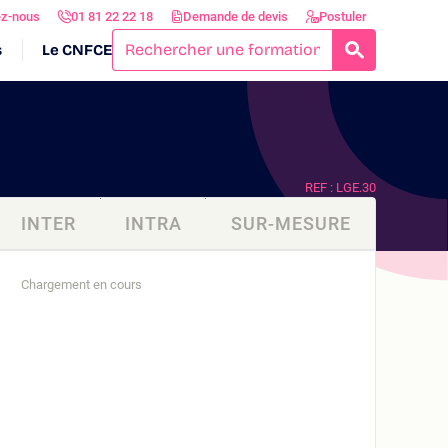
ez-nous
01 81 22 22 18
Demande de devis
Postuler
s
Le CNFCE
RECHERCH
REF : LGE.30
INTER
INTRA
SUR-MESURE