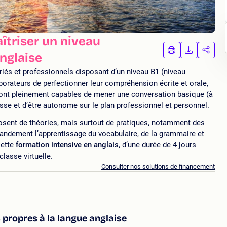
îtriser un niveau
IMPRIMER
TÉLÉCHA
PAR
nglaise
LA
LA
FORMATION
FORMAT
FORM
riés et professionnels disposant d’un niveau B1 (niveau
borateurs de perfectionner leur compréhension écrite et orale,
seront pleinement capables de mener une conversation basique (à
tesse et d’être autonome sur le plan professionnel et personnel.
sent de théories, mais surtout de pratiques, notamment des
 grandement l’apprentissage du vocabulaire, de la grammaire et
Cette
formation intensive en anglais
, d’une durée de 4 jours
classe virtuelle.
Consulter nos solutions de financement
 propres à la langue anglaise