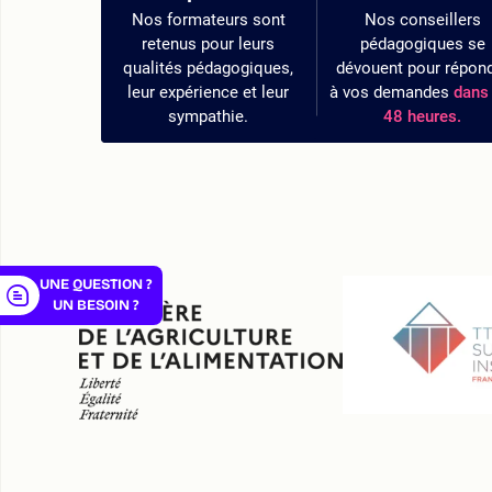
Nos formateurs sont
Nos conseillers
retenus pour leurs
pédagogiques se
qualités pédagogiques,
dévouent pour répon
leur expérience et leur
à vos demandes
dans 
sympathie.
48 heures.
er
UNE QUESTION ?
UN BESOIN ?