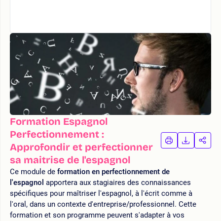
Formation Espagnol
Perfectionnement :
IMPRIMER
TÉLÉCHA
PAR
Approfondir et perfectionner
LA
LA
sa maitrise de l'espagnol
FORMATION
FORMAT
FOR
Ce module de
formation en perfectionnement de
l'espagnol
apportera aux stagiaires des connaissances
spécifiques pour maîtriser l'espagnol, à l'écrit comme à
l'oral, dans un contexte d'entreprise/professionnel. Cette
formation et son programme peuvent s'adapter à vos