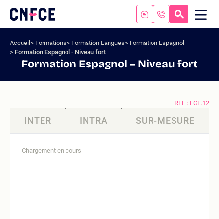
Aller
au
RECHERC
ME
Logo
MOB
contenu
site
Aller
Accueil
Formations
Formation Langues
Formation Espagnol
au
Formation Espagnol - Niveau fort
menu
Formation Espagnol – Niveau fort
Aller
à
la
recherche
REF : LGE.12
INTER
INTRA
SUR-MESURE