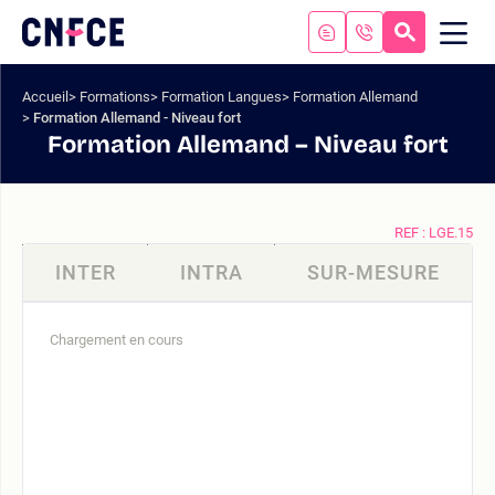
Aller
au
RECHERC
ME
Logo
MOB
contenu
site
Aller
Accueil
Formations
Formation Langues
Formation Allemand
au
Formation Allemand - Niveau fort
menu
Formation Allemand – Niveau fort
Aller
à
la
recherche
REF : LGE.15
INTER
INTRA
SUR-MESURE