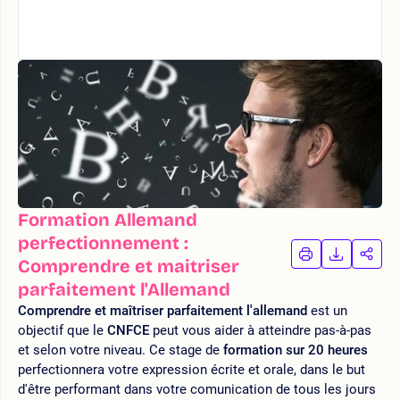
Formation Allemand
perfectionnement :
IMPRIMER
TÉLÉCHA
PAR
Comprendre et maitriser
LA
LA
parfaitement l'Allemand
FORMATION
FORMAT
FOR
Comprendre et maîtriser parfaitement l'allemand
est un
objectif que le
CNFCE
peut vous aider à atteindre pas-à-pas
et selon votre niveau. Ce stage de
formation sur 20 heures
perfectionnera votre expression écrite et orale, dans le but
d'être performant dans votre comunication de tous les jours