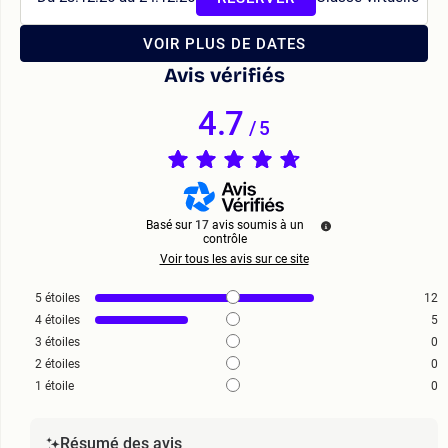
VOIR PLUS DE DATES
Avis vérifiés
4.7
/
5
Basé sur
17
avis soumis à un
contrôle
Voir tous les avis sur ce site
5
étoiles
12
4
étoiles
5
3
étoiles
0
2
étoiles
0
1
étoile
0
Résumé des avis