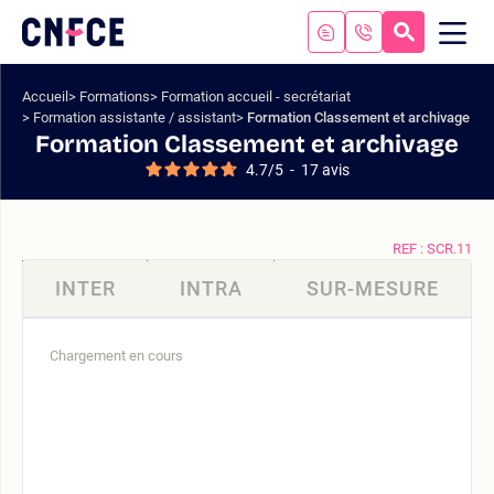
Aller
au
RECHERC
ME
Logo
MOB
contenu
site
Aller
Accueil
Formations
Formation accueil - secrétariat
au
Formation assistante / assistant
Formation Classement et archivage
menu
Formation Classement et archivage
Aller
4.7
/
5
-
17
avis
à
la
recherche
REF : SCR.11
INTER
INTRA
SUR-MESURE