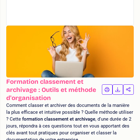
Formation classement et
archivage : Outils et méthode
IMPRIMER
TÉLÉCHA
PAR
LA
LA
d'organisation
FORMATION
FORMAT
FOR
Comment classer et archiver des documents de la manière
la plus efficace et intuitive possible ? Quelle méthode utiliser
? Cette
formation classement et archivage
, d'une durée de 2
jours, répondra à ces questions tout en vous apportant des
clés avant tout pratiques pour organiser et classer la
documentation de votre entreprise.