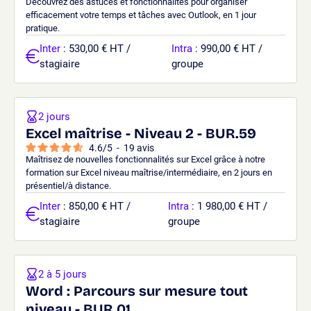
Découvrez des astuces et fonctionnalités pour organiser
efficacement votre temps et tâches avec Outlook, en 1 jour
pratique.
Inter
: 530,00 € HT /
Intra
: 990,00 € HT /
stagiaire
groupe
2 jours
Excel maîtrise - Niveau 2 - BUR.59
4.6
/
5
-
19
avis
Maîtrisez de nouvelles fonctionnalités sur Excel grâce à notre
formation sur Excel niveau maîtrise/intermédiaire, en 2 jours en
présentiel/à distance.
Inter
: 850,00 € HT /
Intra
: 1 980,00 € HT /
stagiaire
groupe
2 à 5 jours
Word : Parcours sur mesure tout
niveau - BUR.01