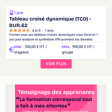
1 jour
Tableau croisé dynamique (TCD) -
BUR.62
4.6
/
5
-
7
avis
Formez-vous aux tableaux croisés dynamiques sous Excel en 1
jour pour analyser et synthétiser efficacement vos données.
Inter
: 530,00 € HT /
Intra
: 990,00 € HT /
stagiaire
groupe
VOIR PLUS
Témoignage des apprenants
La formation correspond tout
a fait à mes attentes
pe
Catherine J., stagiaire - Formation excel