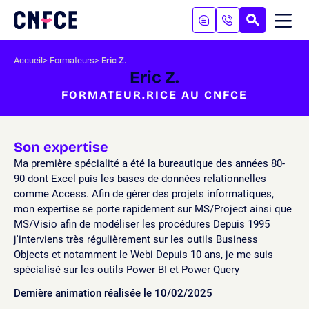
Aller
au
RECHERC
ME
Logo
MOB
contenu
site
Aller
Accueil
Formateurs
Eric Z.
au
Eric Z.
menu
FORMATEUR.RICE AU CNFCE
Aller
à
la
recherche
Son expertise
Ma première spécialité a été la bureautique des années 80-
90 dont Excel puis les bases de données relationnelles
comme Access. Afin de gérer des projets informatiques,
mon expertise se porte rapidement sur MS/Project ainsi que
MS/Visio afin de modéliser les procédures Depuis 1995
j'interviens très régulièrement sur les outils Business
Objects et notamment le Webi Depuis 10 ans, je me suis
spécialisé sur les outils Power BI et Power Query
Dernière animation réalisée le 10/02/2025