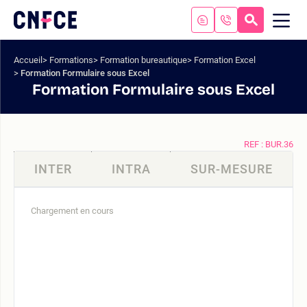
Aller
au
RECHERC
ME
Logo
MOB
contenu
site
Aller
Accueil
Formations
Formation bureautique
Formation Excel
au
Formation Formulaire sous Excel
menu
Formation Formulaire sous Excel
Aller
à
la
recherche
REF : BUR.36
INTER
INTRA
SUR-MESURE