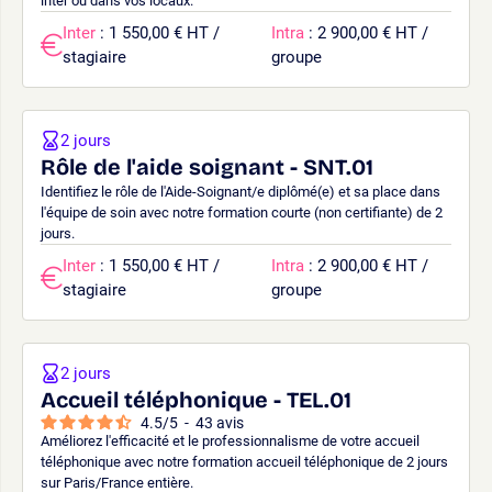
inter ou dans vos locaux.
Inter
: 1 550,00 € HT /
Intra
: 2 900,00 € HT /
stagiaire
groupe
2 jours
Rôle de l'aide soignant - SNT.01
Identifiez le rôle de l'Aide-Soignant/e diplômé(e) et sa place dans
l'équipe de soin avec notre formation courte (non certifiante) de 2
jours.
Inter
: 1 550,00 € HT /
Intra
: 2 900,00 € HT /
stagiaire
groupe
2 jours
Accueil téléphonique - TEL.01
4.5
/
5
-
43
avis
Améliorez l'efficacité et le professionnalisme de votre accueil
téléphonique avec notre formation accueil téléphonique de 2 jours
sur Paris/France entière.