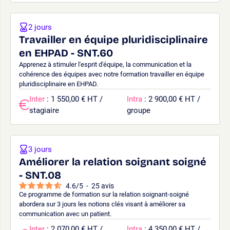
2 jours
Travailler en équipe pluridisciplinaire
en EHPAD - SNT.60
Apprenez à stimuler l'esprit d'équipe, la communication et la
cohérence des équipes avec notre formation travailler en équipe
pluridisciplinaire en EHPAD.
Inter
: 1 550,00 € HT /
Intra
: 2 900,00 € HT /
stagiaire
groupe
3 jours
Améliorer la relation soignant soigné
- SNT.08
4.6
/
5
-
25
avis
Ce programme de formation sur la relation soignant-soigné
abordera sur 3 jours les notions clés visant à améliorer sa
communication avec un patient.
Inter
: 2 070,00 € HT /
Intra
: 4 350,00 € HT /