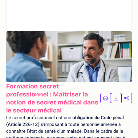
Formation secret
professionnel : Maîtriser la
IMPRIMER
TÉLÉCHA
PAR
notion de secret médical dans
LA
LA
le secteur médical
FORMATION
FORMAT
FOR
Le secret professionnel est une
obligation du Code pénal
(Article 226-13)
s'imposant à toute personne amenée à
connaître l'état de santé d'un malade. Dans le cadre de la
pratique soignante, ce secret entre patient-soignant vise à