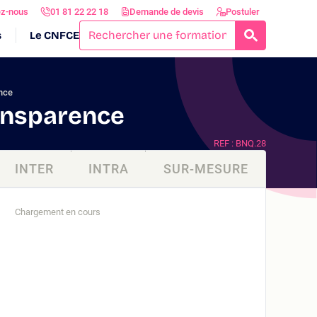
ez-nous
01 81 22 22 18
Demande de devis
Postuler
s
Le CNFCE
RECHERCH
ence
ransparence
REF : BNQ.28
INTER
INTRA
SUR-MESURE