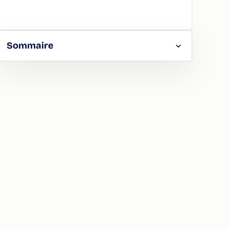
Sommaire
RGER
TAGER
LA
ION
ATION