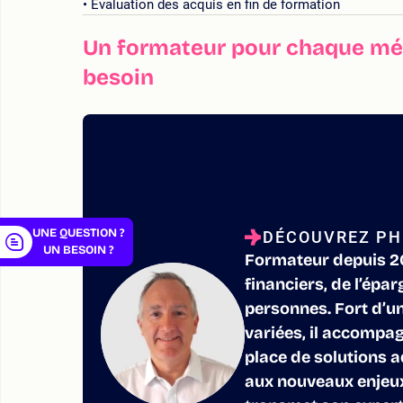
Évaluation des acquis en fin de formation
Un formateur pour chaque mét
besoin
er
UNE QUESTION ?
DÉCOUVREZ PHI
UN BESOIN ?
Formateur depuis 20
financiers, de l’épa
personnes. Fort d’u
variées, il accompa
place de solutions a
aux nouveaux enjeux