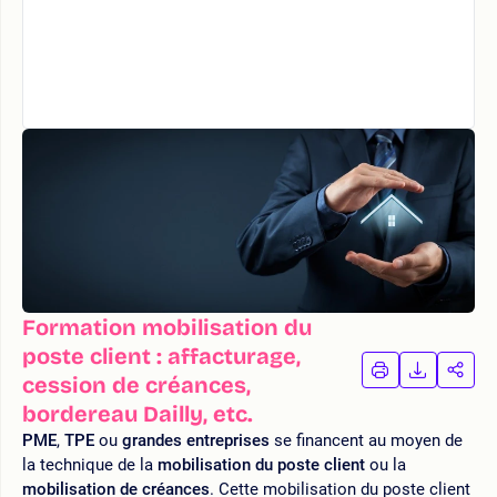
Formation mobilisation du
poste client : affacturage,
IMPRIMER
TÉLÉCHA
PAR
cession de créances,
LA
LA
bordereau Dailly, etc.
FORMATION
FORMAT
FOR
PME
,
TPE
ou
grandes entreprises
se financent au moyen de
la technique de la
mobilisation du poste client
ou la
mobilisation de créances
. Cette mobilisation du poste client