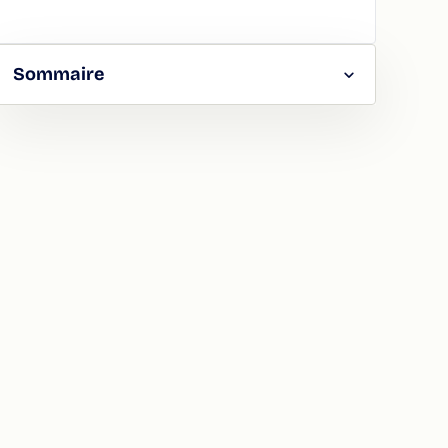
Sommaire
RGER
TAGER
LA
ION
ATION