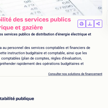
ité des services publics
IMPRIMER
TÉLÉCHA
PAR
rique et gazière
LA
LA
FORMATION
FORMAT
FORM
s services publics de distribution d'énergie électrique et
a au personnel des services comptables et financiers de
tte instruction budgétaire et comptable, ainsi que les
s comptables (plan de comptes, règles d'évaluation,
préhender rapidement des opérations budgétaires et
Consulter nos solutions de financement
abilité publique