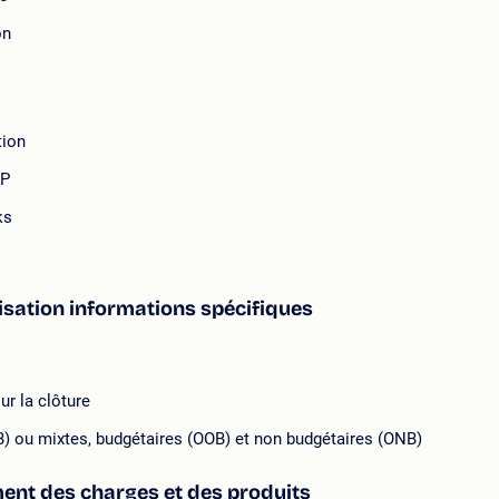
on
tion
UP
ks
nisation informations spécifiques
r la clôture
B) ou mixtes, budgétaires (OOB) et non budgétaires (ONB)
ent des charges et des produits