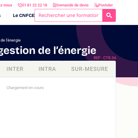
ez-nous
01 81 22 22 18
Demande de devis
Postuler
s
Le CNFCE
RECHERCH
de l’énergie
estion de l’énergie
REF : CTB.34
INTER
INTRA
SUR-MESURE