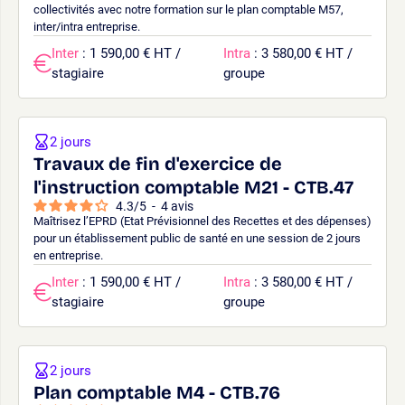
collectivités avec notre formation sur le plan comptable M57,
inter/intra entreprise.
Inter
: 1 590,00 € HT /
Intra
: 3 580,00 € HT /
stagiaire
groupe
2 jours
Travaux de fin d'exercice de
l'instruction comptable M21 - CTB.47
4.3
/
5
-
4
avis
Maîtrisez l’EPRD (Etat Prévisionnel des Recettes et des dépenses)
pour un établissement public de santé en une session de 2 jours
en entreprise.
Inter
: 1 590,00 € HT /
Intra
: 3 580,00 € HT /
stagiaire
groupe
2 jours
Plan comptable M4 - CTB.76