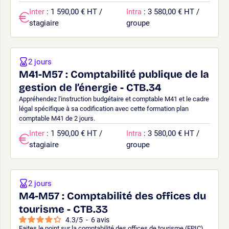
Inter
: 1 590,00 € HT /
Intra
: 3 580,00 € HT /
stagiaire
groupe
2 jours
M41-M57 : Comptabilité publique de la
gestion de l’énergie - CTB.34
Appréhendez l'instruction budgétaire et comptable M41 et le cadre
légal spécifique à sa codification avec cette formation plan
comptable M41 de 2 jours.
Inter
: 1 590,00 € HT /
Intra
: 3 580,00 € HT /
stagiaire
groupe
2 jours
M4-M57 : Comptabilité des offices du
tourisme - CTB.33
4.3
/
5
-
6
avis
Faites le point sur la comptabilité des offices de tourisme (EPIC)