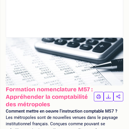
Formation nomenclature M57 :
Appréhender la comptabilité
IMPRIMER
TÉLÉCHA
PAR
LA
LA
des métropoles
FORMATION
FORMAT
FOR
Comment mettre en oeuvre l'instruction comptable M57 ?
Les métropoles sont de nouvelles venues dans le paysage
institutionnel français. Conçues comme pouvant se