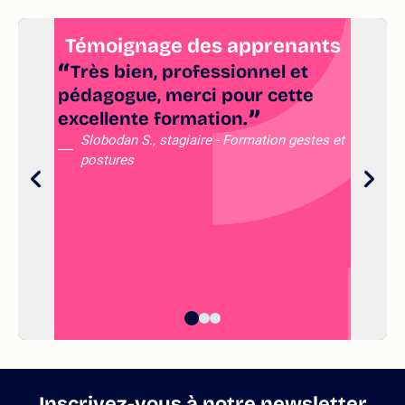
Témoignage des apprenants
Très bien, professionnel et
pédagogue, merci pour cette
co
excellente formation.
Slobodan S., stagiaire - Formation gestes et
postures
Inscrivez-vous à notre newsletter