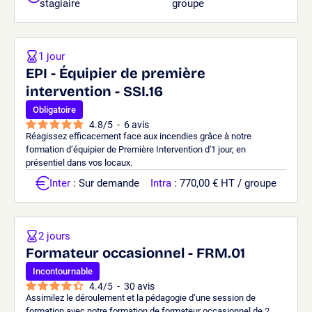
stagiaire
groupe
1 jour
EPI - Équipier de première
intervention - SSI.16
Obligatoire
4.8
/
5
-
6
avis
Réagissez efficacement face aux incendies grâce à notre
formation d’équipier de Première Intervention d'1 jour, en
présentiel dans vos locaux.
Inter
: Sur demande
Intra
: 770,00 € HT / groupe
2 jours
Formateur occasionnel - FRM.01
Incontournable
4.4
/
5
-
30
avis
Assimilez le déroulement et la pédagogie d’une session de
formation avec notre formation de formateur occasionnel de 2