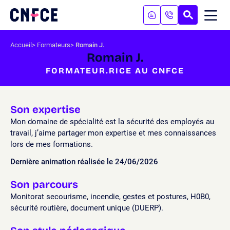
Aller
au
RECHERC
ME
Logo
MOB
contenu
site
Aller
Accueil
Formateurs
Romain J.
au
Romain J.
menu
FORMATEUR.RICE AU CNFCE
Aller
à
la
recherche
Son expertise
Mon domaine de spécialité est la sécurité des employés au
travail, j’aime partager mon expertise et mes connaissances
lors de mes formations.
Dernière animation réalisée le 24/06/2026
Son parcours
Monitorat secourisme, incendie, gestes et postures, H0B0,
sécurité routière, document unique (DUERP).