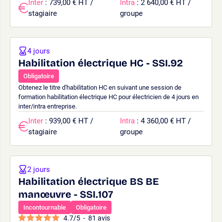
Inter
: 739,00 € HT /
Intra
: 2 640,00 € HT /
stagiaire
groupe
4 jours
Habilitation électrique HC - SSI.92
Obligatoire
Obtenez le titre d'habilitation HC en suivant une session de
formation habilitation électrique HC pour électricien de 4 jours en
inter/intra entreprise.
Inter
: 939,00 € HT /
Intra
: 4 360,00 € HT /
stagiaire
groupe
2 jours
Habilitation électrique BS BE
manœuvre - SSI.107
Incontournable
Obligatoire
4.7
/
5
-
81
avis