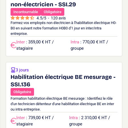
non-électricien - SSI.29
Incontournable
Obligatoire
4.5
/
5
-
120
avis
Formez vos employés non électricien à l'habilitation électrique H0-
B0 en suivant notre formation H0B0 d'1 jour en inter/intra
entreprise.
Inter
: 359,00 € HT /
Intra
: 770,00 € HT /
stagiaire
groupe
3 jours
Habilitation électrique BE mesurage -
SSI.136
Obligatoire
Formation habilitation électrique BE mesurage : Identifiez le rôle
d'un technicien détenteur d'une habilitation électrique BE en inter
ou intra entreprise.
Inter
: 739,00 € HT /
Intra
: 2 310,00 € HT /
stagiaire
groupe