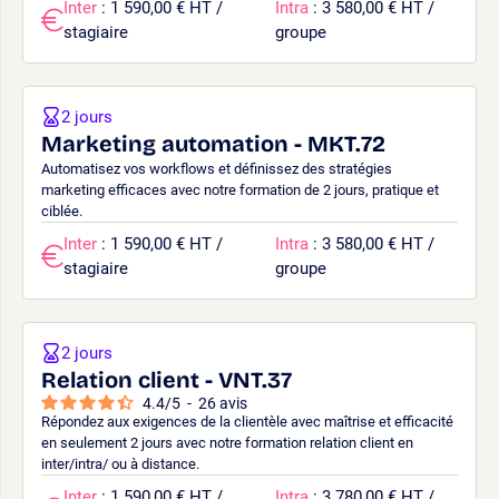
Inter
: 1 590,00 € HT /
Intra
: 3 580,00 € HT /
stagiaire
groupe
2 jours
Marketing automation - MKT.72
Automatisez vos workflows et définissez des stratégies
marketing efficaces avec notre formation de 2 jours, pratique et
ciblée.
Inter
: 1 590,00 € HT /
Intra
: 3 580,00 € HT /
stagiaire
groupe
2 jours
Relation client - VNT.37
4.4
/
5
-
26
avis
Répondez aux exigences de la clientèle avec maîtrise et efficacité
en seulement 2 jours avec notre formation relation client en
inter/intra/ ou à distance.
Inter
: 1 590,00 € HT /
Intra
: 3 780,00 € HT /