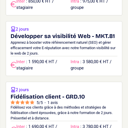
Inter
: 850,00 € HT /
Intra
: 975,00 € HT /
stagiaire
groupe
2 jours
Développer sa visibilité Web - MKT.81
Apprenez à booster votre référencement naturel (SEO) et gérer
efficacement votre E-réputation avec notre formation visibilité sur
le web de 2 jours.
Inter
: 1 590,00 € HT /
Intra
: 3 580,00 € HT /
stagiaire
groupe
2 jours
Fidélisation client - GRD.10
5
/
5
-
1
avis
Fidélisez vos clients grâce à des méthodes et stratégies de
fidélisation client éprouvées, grâce à notre formation de 2 jours.
Présentiel et à distance.
Inter
: 1 690,00 € HT /
Intra
: 3 780,00 € HT /