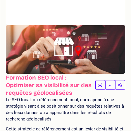
Formation SEO local :
Optimiser sa visibilité sur des
IMPRIMER
TÉLÉCHA
PAR
LA
LA
requêtes géolocalisées
FORMATION
FORMAT
FOR
Le SEO local, ou référencement local, correspond à une
stratégie visant à se positionner sur des requêtes relatives à
des lieux donnés ou à apparaître dans les résultats de
recherche géolocalisés.
Cette stratégie de référencement est un levier de visibilité et