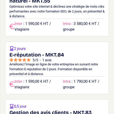
naturel - MKT.55
Optimisez votre site internet & déclinez une stratégie de mots-clés
performantes avec notre formation SEO, de 2 jours, en présentiel &
à distance.
Inter
: 1 590,00 € HT /
Intra
: 3 580,00 € HT /
stagiaire
groupe
2 jours
E-réputation - MKT.84
5
/
5
-
1
avis
Améliorez l’image en ligne de votre entreprise en suivant notre
formation E-reputation de 2 jours. Formation disponible en
présentiel et à distance.
Inter
: 1 590,00 € HT /
Intra
: 1 790,00 € HT /
stagiaire
groupe
0,5 jour
Gestion des avis clients - MKT.83