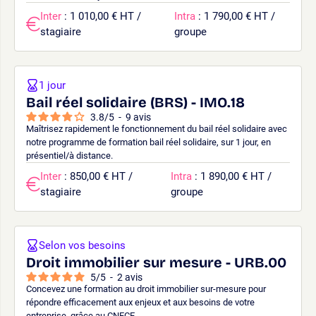
Inter
: 1 010,00 € HT /
Intra
: 1 790,00 € HT /
stagiaire
groupe
1 jour
Bail réel solidaire (BRS) - IMO.18
3.8
/
5
-
9
avis
Maîtrisez rapidement le fonctionnement du bail réel solidaire avec
notre programme de formation bail réel solidaire, sur 1 jour, en
présentiel/à distance.
Inter
: 850,00 € HT /
Intra
: 1 890,00 € HT /
stagiaire
groupe
Selon vos besoins
Droit immobilier sur mesure - URB.00
5
/
5
-
2
avis
Concevez une formation au droit immobilier sur-mesure pour
répondre efficacement aux enjeux et aux besoins de votre
entreprise, grâce au CNFCE.