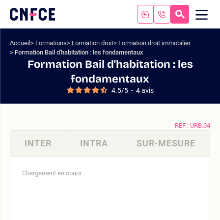
Aller
au
RECHERC
ME
Logo
MOB
contenu
site
Aller
Accueil
Formations
Formation droit
Formation droit immobilier
au
Formation Bail d'habitation : les fondamentaux
menu
Formation Bail d'habitation : les
Aller
fondamentaux
à
4.5
/
5
-
4
avis
la
recherche
REF : URB.04
INTER
INTRA
SUR-MESURE