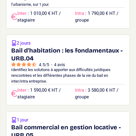
l'urbanisme, sur 1 jour.
Inter
: 1 010,00 € HT /
Intra
: 1 790,00 € HT /
stagiaire
groupe
2 jours
Bail d'habitation : les fondamentaux -
URB.04
4.5
/
5
-
4
avis
Identifiez les solutions à apporter aux difficultés juridiques
rencontrées et les différentes phases de la vie du bail en
inter/intra entreprise.
Inter
: 1 590,00 € HT /
Intra
: 3 580,00 € HT /
stagiaire
groupe
1 jour
Bail commercial en gestion locative -
URB.05