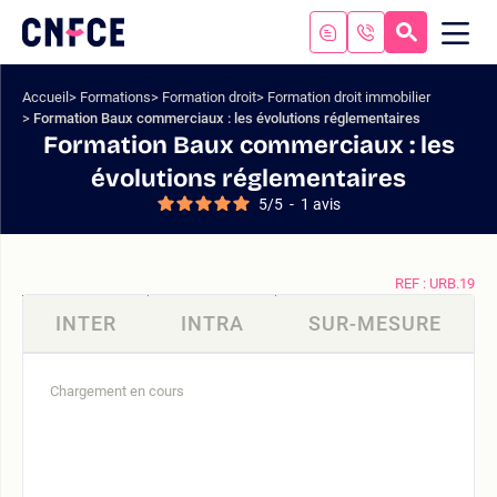
Aller
au
RECHERC
ME
Logo
MOB
contenu
site
Aller
Accueil
Formations
Formation droit
Formation droit immobilier
au
Formation Baux commerciaux : les évolutions réglementaires
menu
Formation Baux commerciaux : les
Aller
évolutions réglementaires
à
5
/
5
-
1
avis
la
recherche
REF : URB.19
INTER
INTRA
SUR-MESURE