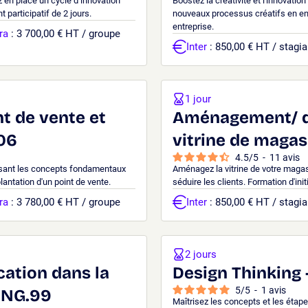
z en place un cycle d’innovation
Boostez la créativité et l'innovati
participatif de 2 jours.
nouveaux processus créatifs en entr
entreprise.
ra
: 3 700,00 € HT / groupe
Inter
: 850,00 € HT / stagia
1 jour
nt de vente et
Aménagement/ d
06
vitrine de magas
4.5
/
5
-
11
avis
risant les concepts fondamentaux
Aménagez la vitrine de votre magasi
antation d'un point de vente.
séduire les clients. Formation d'init
ra
: 3 780,00 € HT / groupe
Inter
: 850,00 € HT / stagia
2 jours
ation dans la
Design Thinking 
5
/
5
-
1
avis
 MNG.99
Maîtrisez les concepts et les étape