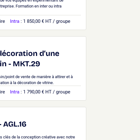
on de vos équipes en expérimentant de
eprise. Formation en inter ou intra
ire
Intra
: 1 850,00 € HT / groupe
écoration d‘une
in - MKT.29
n/point de vente de manière à attirer et à
iation à la décoration de vitrine.
ire
Intra
: 1 790,00 € HT / groupe
- AGL.16
s clés de la conception créative avec notre