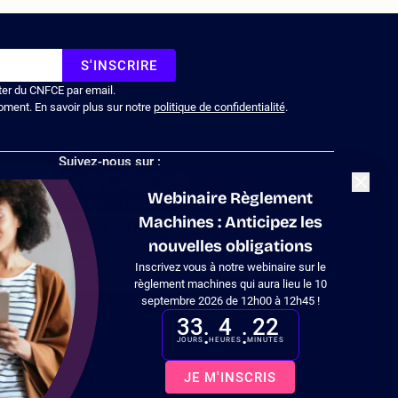
S'INSCRIRE
ter du CNFCE par email.
oment. En savoir plus sur notre
politique de confidentialité
.
Suivez-nous sur :
Fermer
Webinaire Règlement
Formations pour les entreprises
Machines : Anticipez les
nouvelles obligations
Inscrivez vous à notre webinaire sur le
 en
règlement machines qui aura lieu le 10
septembre 2026 de 12h00 à 12h45 !
33
4
22
:
:
JOURS
HEURES
MINUTES
tations. Personnalisez vos préférences pour contrôler la manière don
JE M'INSCRIS