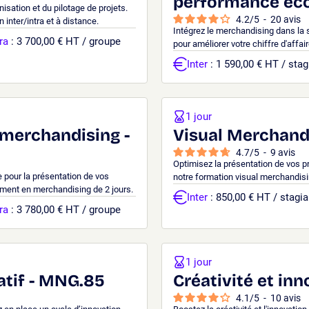
performance éc
isation et du pilotage de projets.
4.2
/
5
-
20
avis
inter/intra et à distance.
Intégrez le merchandising dans la
ra
: 3 700,00 € HT / groupe
pour améliorer votre chiffre d'affa
Inter
: 1 590,00 € HT / stag
1 jour
merchandising -
Visual Merchand
4.7
/
5
-
9
avis
Optimisez la présentation de vos p
e pour la présentation de vos
notre formation visual merchandising
ement en merchandising de 2 jours.
Inter
: 850,00 € HT / stagia
ra
: 3 780,00 € HT / groupe
1 jour
tif - MNG.85
Créativité et in
4.1
/
5
-
10
avis