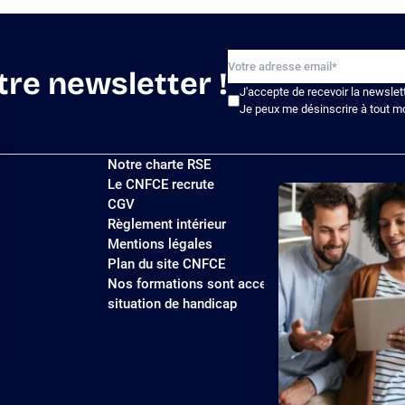
tre newsletter !
J'accepte de recevoir la newslet
Je peux me désinscrire à tout m
Notre charte RSE
Le CNFCE recrute
CGV
Règlement intérieur
Mentions légales
Plan du site CNFCE
Nos formations sont accessibles aux personnes
situation de handicap
ions
 de confidentialité, en garantissant la conformité avec les réglemen