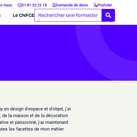
ez-nous
01 81 22 22 18
Demande de devis
Postuler
s
Le CNFCE
RECHERCH
 en design d'espace et d'objet, j'ai
l, de la maison et de la décoration
tive et passionné, j'ai maintenant
outes les facettes de mon métier