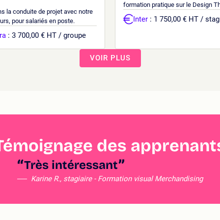
formation pratique sur le Design Thi
 la conduite de projet avec notre
Inter
: 1 750,00 € HT / stag
rs, pour salariés en poste.
ra
: 3 700,00 € HT / groupe
VOIR PLUS
Témoignage des apprenant
Très intéressant
Karine R., stagiaire - Formation visual Merchandising