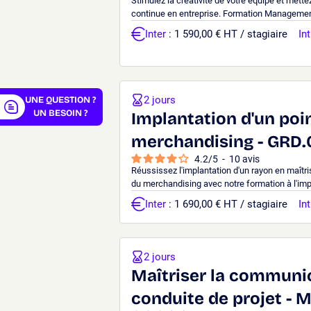
Stimulez la créativité de votre équipe et mette
er
continue en entreprise. Formation Management 
Inter
: 1 590,00 € HT / stagiaire
Int
2 jours
UNE QUESTION ?
UN BESOIN ?
Implantation d'un poi
merchandising - GRD.
4.2
/
5
-
10
avis
Réussissez l'implantation d'un rayon en maît
du merchandising avec notre formation à l'impl
Inter
: 1 690,00 € HT / stagiaire
Int
2 jours
Maîtriser la communic
conduite de projet -