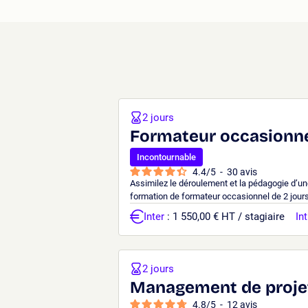
2 jours
Formateur occasionne
Incontournable
4.4
/
5
-
30
avis
Assimilez le déroulement et la pédagogie d’u
formation de formateur occasionnel de 2 jours 
Inter
: 1 550,00 € HT / stagiaire
Int
2 jours
Management de proje
4.8
/
5
-
12
avis