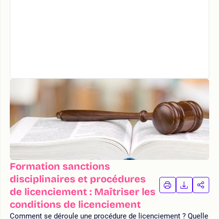
Formation sanctions
disciplinaires et procédures
IMPRIMER
TÉLÉCHA
PAR
de licenciement : Maîtriser les
LA
LA
conditions de licenciement
FORMATION
FORMAT
FOR
Comment se déroule une procédure de licenciement ? Quelle