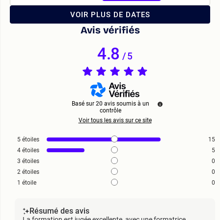
VOIR PLUS DE DATES
Avis vérifiés
4.8
/
5
Basé sur
20
avis soumis à un
contrôle
Voir tous les avis sur ce site
5
étoiles
15
4
étoiles
5
3
étoiles
0
2
étoiles
0
1
étoile
0
Résumé des avis
La formation est jugée excellente, avec une formatrice