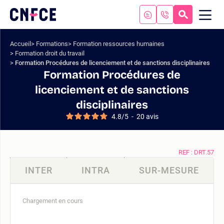
Aller
au
RECHERC
ME
Logo
MOB
contenu
site
Aller
Accueil
Formations
Formation ressources humaines
au
Formation droit du travail
menu
Formation Procédures de licenciement et de sanctions disciplinaires
Aller
Formation Procédures de
à
licenciement et de sanctions
la
disciplinaires
recherche
4.8
/
5
-
20
avis
REF : DRT.57
INTER
INTRA
SUR-MESURE