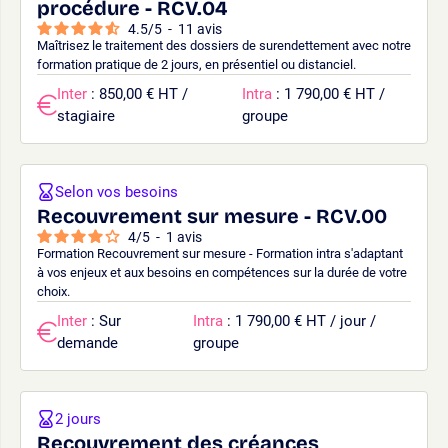
procédure - RCV.04
4.5
/
5
-
11
avis
Maîtrisez le traitement des dossiers de surendettement avec notre
formation pratique de 2 jours, en présentiel ou distanciel.
Inter
: 850,00 € HT /
Intra
: 1 790,00 € HT /
stagiaire
groupe
Selon vos besoins
Recouvrement sur mesure - RCV.00
4
/
5
-
1
avis
Formation Recouvrement sur mesure - Formation intra s'adaptant
à vos enjeux et aux besoins en compétences sur la durée de votre
choix.
Inter
: Sur
Intra
: 1 790,00 € HT / jour /
demande
groupe
2 jours
Recouvrement des créances