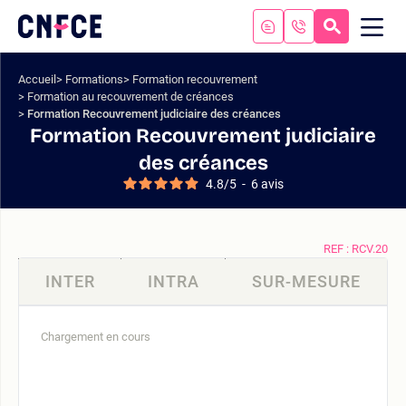
Aller
au
RECHERC
ME
Logo
MOB
contenu
site
Aller
Accueil
Formations
Formation recouvrement
au
Formation au recouvrement de créances
menu
Formation Recouvrement judiciaire des créances
Aller
Formation Recouvrement judiciaire
à
des créances
la
4.8
/
5
-
6
avis
recherche
REF : RCV.20
INTER
INTRA
SUR-MESURE