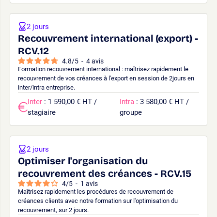
2 jours
Recouvrement international (export) -
RCV.12
4.8
/
5
-
4
avis
Formation recouvrement international : maîtrisez rapidement le
recouvrement de vos créances à l'export en session de 2jours en
inter/intra entreprise.
Inter
: 1 590,00 € HT /
Intra
: 3 580,00 € HT /
stagiaire
groupe
2 jours
Optimiser l'organisation du
recouvrement des créances - RCV.15
4
/
5
-
1
avis
Maîtrisez rapidement les procédures de recouvrement de
créances clients avec notre formation sur l'optimisation du
recouvrement, sur 2 jours.