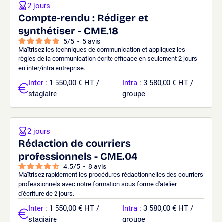
2 jours
Compte-rendu : Rédiger et
synthétiser - CME.18
5
/
5
-
5
avis
Maîtrisez les techniques de communication et appliquez les
règles de la communication écrite efficace en seulement 2 jours
en inter/intra entreprise.
Inter
: 1 550,00 € HT /
Intra
: 3 580,00 € HT /
stagiaire
groupe
2 jours
Rédaction de courriers
professionnels - CME.04
4.5
/
5
-
8
avis
Maîtrisez rapidement les procédures rédactionnelles des courriers
professionnels avec notre formation sous forme d'atelier
d'écriture de 2 jours.
Inter
: 1 550,00 € HT /
Intra
: 3 580,00 € HT /
stagiaire
groupe