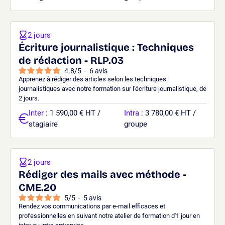
2 jours
Écriture journalistique : Techniques
de rédaction - RLP.03
4.8
/
5
-
6
avis
Apprenez à rédiger des articles selon les techniques
journalistiques avec notre formation sur l'écriture journalistique, de
2 jours.
Inter
: 1 590,00 € HT /
Intra
: 3 780,00 € HT /
stagiaire
groupe
2 jours
Rédiger des mails avec méthode -
CME.20
5
/
5
-
5
avis
Rendez vos communications par e-mail efficaces et
professionnelles en suivant notre atelier de formation d'1 jour en