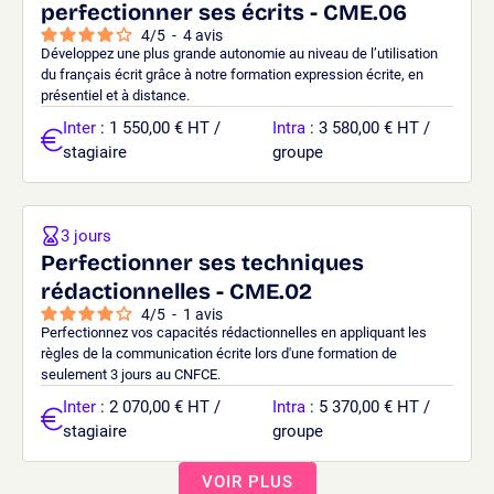
perfectionner ses écrits - CME.06
4
/
5
-
4
avis
Développez une plus grande autonomie au niveau de l’utilisation
du français écrit grâce à notre formation expression écrite, en
présentiel et à distance.
Inter
: 1 550,00 € HT /
Intra
: 3 580,00 € HT /
stagiaire
groupe
3 jours
Perfectionner ses techniques
rédactionnelles - CME.02
4
/
5
-
1
avis
Perfectionnez vos capacités rédactionnelles en appliquant les
règles de la communication écrite lors d'une formation de
seulement 3 jours au CNFCE.
Inter
: 2 070,00 € HT /
Intra
: 5 370,00 € HT /
stagiaire
groupe
VOIR PLUS