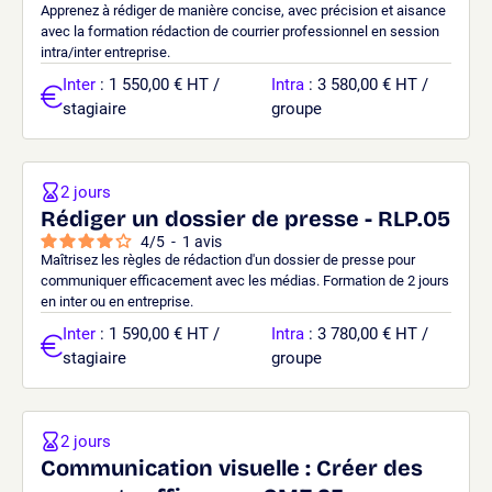
Apprenez à rédiger de manière concise, avec précision et aisance
avec la formation rédaction de courrier professionnel en session
intra/inter entreprise.
Inter
: 1 550,00 € HT /
Intra
: 3 580,00 € HT /
stagiaire
groupe
2 jours
Rédiger un dossier de presse - RLP.05
4
/
5
-
1
avis
Maîtrisez les règles de rédaction d'un dossier de presse pour
communiquer efficacement avec les médias. Formation de 2 jours
en inter ou en entreprise.
Inter
: 1 590,00 € HT /
Intra
: 3 780,00 € HT /
stagiaire
groupe
2 jours
Communication visuelle : Créer des