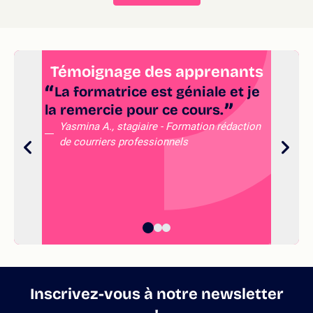
Témoignage des apprenants
La formatrice est géniale et je
la remercie pour ce cours.
av
co
Yasmina A., stagiaire - Formation rédaction
de courriers professionnels
co
ra
me
Inscrivez-vous à notre newsletter