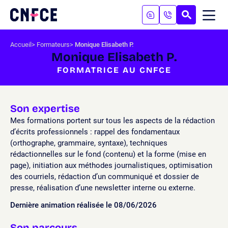
Aller
au
RECHERC
ME
Logo
MOB
contenu
site
Aller
Accueil
Formateurs
Monique Elisabeth P.
au
Monique Elisabeth P.
menu
FORMATRICE AU CNFCE
Aller
à
la
recherche
Son expertise
Mes formations portent sur tous les aspects de la rédaction
d’écrits professionnels : rappel des fondamentaux
(orthographe, grammaire, syntaxe), techniques
rédactionnelles sur le fond (contenu) et la forme (mise en
page), initiation aux méthodes journalistiques, optimisation
des courriels, rédaction d’un communiqué et dossier de
presse, réalisation d’une newsletter interne ou externe.
Dernière animation réalisée le 08/06/2026
Son parcours