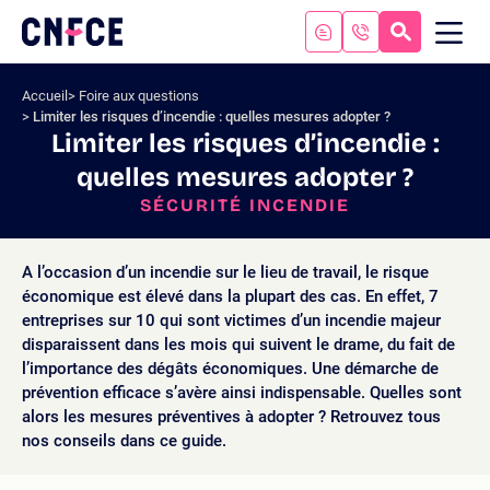
Aller
au
RECHERC
ME
Logo
MOB
contenu
site
Aller
Accueil
Foire aux questions
au
Limiter les risques d’incendie : quelles mesures adopter ?
menu
Limiter les risques d’incendie :
Aller
quelles mesures adopter ?
à
la
SÉCURITÉ INCENDIE
recherche
A l’occasion d’un incendie sur le lieu de travail, le risque
économique est élevé dans la plupart des cas. En effet, 7
entreprises sur 10 qui sont victimes d’un incendie majeur
disparaissent dans les mois qui suivent le drame, du fait de
l’importance des dégâts économiques. Une démarche de
prévention efficace s’avère ainsi indispensable. Quelles sont
alors les mesures préventives à adopter ? Retrouvez tous
nos conseils dans ce guide.