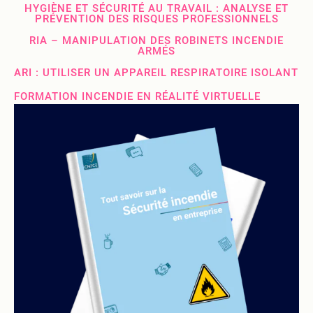
HYGIÈNE ET SÉCURITÉ AU TRAVAIL : ANALYSE ET
PRÉVENTION DES RISQUES PROFESSIONNELS
RIA – MANIPULATION DES ROBINETS INCENDIE
ARMÉS
ARI : UTILISER UN APPAREIL RESPIRATOIRE ISOLANT
FORMATION INCENDIE EN RÉALITÉ VIRTUELLE