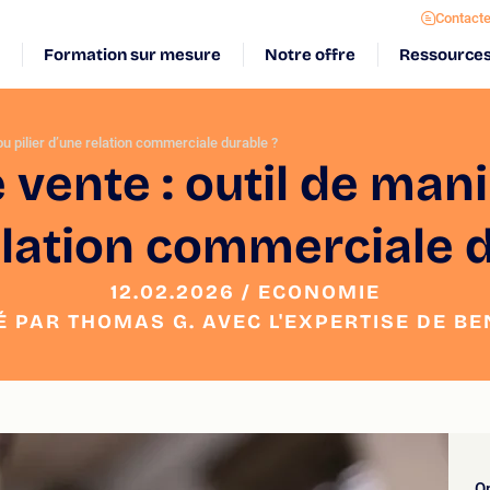
Contact
Formation sur mesure
Notre offre
Ressource
ou pilier d’une relation commerciale durable ?
vente : outil de manip
elation commerciale d
12.02.2026 / ECONOMIE
É PAR THOMAS G. AVEC L'EXPERTISE DE BEN
On