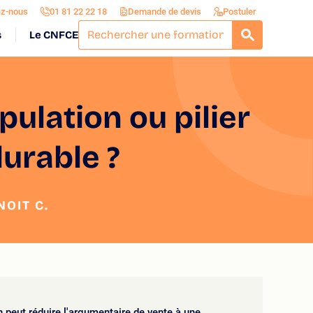
ez-nous
01 81 22 22 18
Demande de devis
Postuler
s
Le CNFCE
RECHERCH
ulation ou pilier
urable ?
OIT C.
 peut réduire l'argumentaire de vente à une