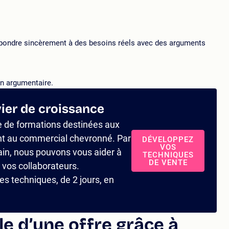
répondre sincèrement à des besoins réels avec des arguments
un argumentaire.
vier de croissance
de formations destinées aux
nt au commercial chevronné. Par
DÉVELOPPEZ
VOS
ain, nous pouvons vous aider à
TECHNIQUES
DE VENTE
vos collaborateurs.
es techniques, de 2 jours, en
lle d’une offre grâce à