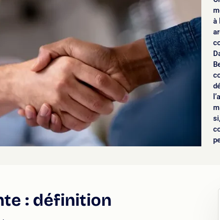
mé
à 
ar
co
Da
Be
c
dé
l’
ma
si
co
pe
te : définition