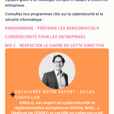
entreprises.
Consultez nos programmes clés sur la cybersécurité et la
sécurité informatique :
RANSOMWARE : PRÉVENIR LES RANÇONGICIELS
CYBERSÉCURITÉ POUR LES ENTREPRISES
NIS 2 : RESPECTER LE CADRE DE CETTE DIRECTIVE
DÉCOUVREZ NOTRE EXPERT : GILLES
CHEVILLON
Gilles C. est expert en cybersécurité et
réglementation européenne (DORA, NIS2, ..).
Diplômé de l’ESSEC et certifié en cybersécurité