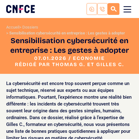
Aller
au
RECHERC
ME
Logo
MOB
contenu
site
Aller
Accueil
Dossiers
au
Sensibilisation cybersécurité en entreprise : Les gestes à adopter
menu
Sensibilisation cybersécurité en
Aller
entreprise : Les gestes à adopter
à
la
07.01.2026 / ECONOMIE
RÉDIGÉ PAR THOMAS G. ET GILLES C.
recherche
La cybersécurité est encore trop souvent perçue comme un
sujet technique, réservé aux experts ou aux équipes
informatiques. Pourtant, l’expérience montre une réalité bien
différente : les incidents de cybersécurité trouvent très
souvent leur origine dans des gestes simples, humains,
ordinaires. Dans ce dossier, réalisé grâce à l’expertise de
Gilles C., formateur en cybersécurité, nous vous présentons
une liste de bonnes pratiques quotidiennes à appliquer pour
limiter les risques en matière de cybersécurité.