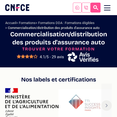
Aller
au
RECHERC
ME
Logo
MOB
contenu
site
Aller
Accueil
Formations
Formations DDA : Formations éligibles
au
Commercialisation/distribution des produits d'assurance auto
menu
Commercialisation/distribution
Aller
des produits d'assurance auto
à
la
TROUVER VOTRE FORMATION
recherche
4.1/5 - 29 avis
Nos labels et certifications