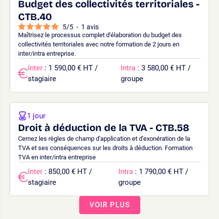
Budget des collectivités territoriales -
CTB.40
5
/
5
-
1
avis
Maîtrisez le processus complet d'élaboration du budget des
collectivités territoriales avec notre formation de 2 jours en
inter/intra entreprise.
Inter
: 1 590,00 € HT /
Intra
: 3 580,00 € HT /
stagiaire
groupe
1 jour
Droit à déduction de la TVA - CTB.58
Cernez les règles de champ d'application et d'exonération de la
TVA et ses conséquences sur les droits à déduction. Formation
TVA en inter/intra entreprise
Inter
: 850,00 € HT /
Intra
: 1 790,00 € HT /
stagiaire
groupe
VOIR PLUS