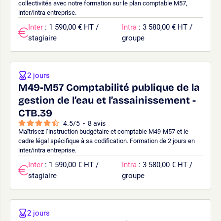
collectivités avec notre formation sur le plan comptable M57,
inter/intra entreprise.
Inter
: 1 590,00 € HT /
Intra
: 3 580,00 € HT /
stagiaire
groupe
2 jours
M49-M57 Comptabilité publique de la
gestion de l’eau et l’assainissement -
CTB.39
4.5
/
5
-
8
avis
Maîtrisez l’instruction budgétaire et comptable M49-M57 et le
cadre légal spécifique à sa codification. Formation de 2 jours en
inter/intra entreprise.
Inter
: 1 590,00 € HT /
Intra
: 3 580,00 € HT /
stagiaire
groupe
2 jours