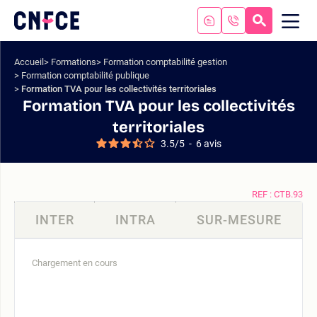
Aller
au
RECHERC
ME
Logo
MOB
contenu
site
Aller
Accueil
Formations
Formation comptabilité gestion
au
Formation comptabilité publique
menu
Formation TVA pour les collectivités territoriales
Aller
Formation TVA pour les collectivités
à
territoriales
la
3.5
/
5
-
6
avis
recherche
REF : CTB.93
INTER
INTRA
SUR-MESURE