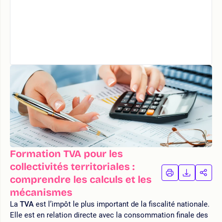
Formation TVA pour les
collectivités territoriales :
IMPRIMER
TÉLÉCHA
PAR
comprendre les calculs et les
LA
LA
mécanismes
FORMATION
FORMAT
FOR
La
TVA
est l’impôt le plus important de la fiscalité nationale.
Elle est en relation directe avec la consommation finale des