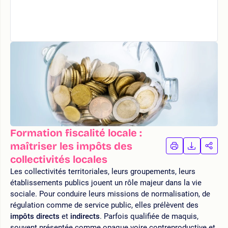
Formation fiscalité locale :
maîtriser les impôts des
IMPRIMER
TÉLÉCHA
PAR
LA
LA
collectivités locales
FORMATION
FORMAT
FOR
Les collectivités territoriales, leurs groupements, leurs
établissements publics jouent un rôle majeur dans la vie
sociale. Pour conduire leurs missions de normalisation, de
régulation comme de service public, elles prélèvent des
impôts directs
et
indirects
. Parfois qualifiée de maquis,
souvent présentée comme opaque voire contreproductive et