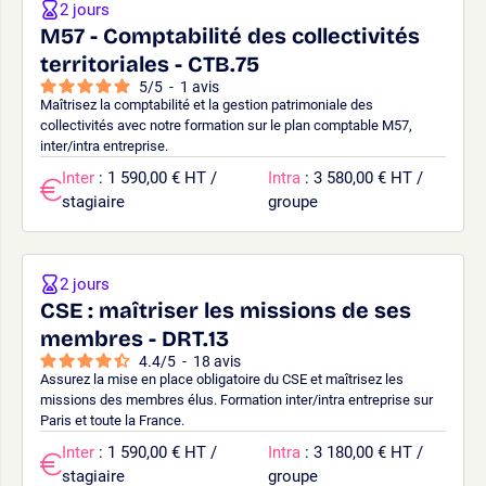
2 jours
M57 - Comptabilité des collectivités
territoriales - CTB.75
5
/
5
-
1
avis
Maîtrisez la comptabilité et la gestion patrimoniale des
collectivités avec notre formation sur le plan comptable M57,
inter/intra entreprise.
Inter
: 1 590,00 € HT /
Intra
: 3 580,00 € HT /
stagiaire
groupe
2 jours
CSE : maîtriser les missions de ses
membres - DRT.13
4.4
/
5
-
18
avis
Assurez la mise en place obligatoire du CSE et maîtrisez les
missions des membres élus. Formation inter/intra entreprise sur
Paris et toute la France.
Inter
: 1 590,00 € HT /
Intra
: 3 180,00 € HT /
stagiaire
groupe