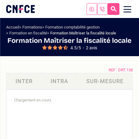
Aller
au
RECHERC
ME
Logo
MOB
contenu
site
Aller
Accueil
Formations
Formation comptabilité gestion
au
Formation en fiscalité
Formation Maîtriser la fiscalité locale
menu
Formation Maîtriser la fiscalité locale
Aller
4.5
/
5
-
2
avis
à
la
recherche
REF : DRT.138
INTER
INTRA
SUR-MESURE