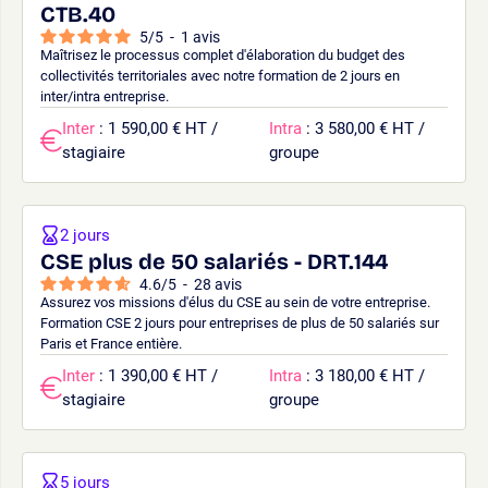
CTB.40
5
/
5
-
1
avis
Maîtrisez le processus complet d'élaboration du budget des
collectivités territoriales avec notre formation de 2 jours en
inter/intra entreprise.
Inter
: 1 590,00 € HT /
Intra
: 3 580,00 € HT /
stagiaire
groupe
2 jours
CSE plus de 50 salariés - DRT.144
4.6
/
5
-
28
avis
Assurez vos missions d'élus du CSE au sein de votre entreprise.
Formation CSE 2 jours pour entreprises de plus de 50 salariés sur
Paris et France entière.
Inter
: 1 390,00 € HT /
Intra
: 3 180,00 € HT /
stagiaire
groupe
5 jours