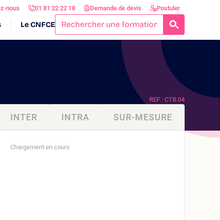
ez-nous
01 81 22 22 18
Demande de devis
Postuler
s
Le CNFCE
RECHERCH
REF : CTB.04
INTER
INTRA
SUR-MESURE