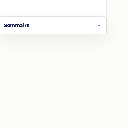
Sommaire
RGER
TAGER
LA
ION
ATION