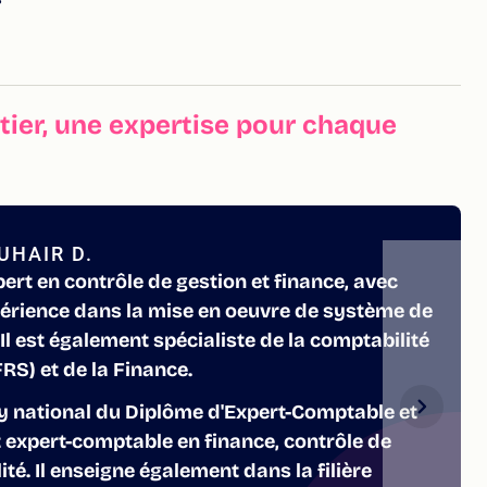
ier, une expertise pour chaque
UHAIR D.
pert en contrôle de gestion et finance, avec
périence dans la mise en oeuvre de système de
 Il est également spécialiste de la comptabilité
S) et de la Finance.
ry national du Diplôme d'Expert-Comptable et
t expert-comptable en finance, contrôle de
té. Il enseigne également dans la filière