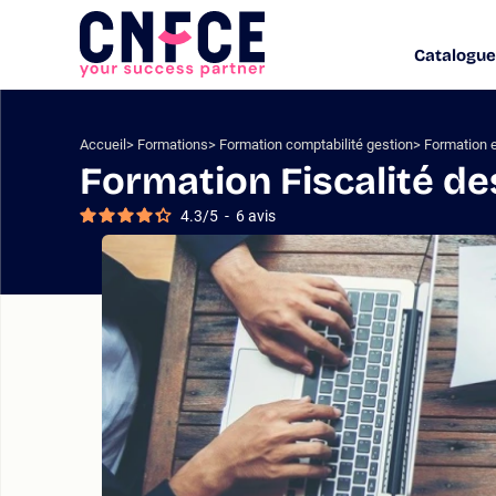
Aller
au
Catalogue
Logo
contenu
site
Aller
au
menu
Accueil
Formations
Formation comptabilité gestion
Formation e
Aller
Formation Fiscalité de
à
la
4.3
/
5
-
6
avis
recherche