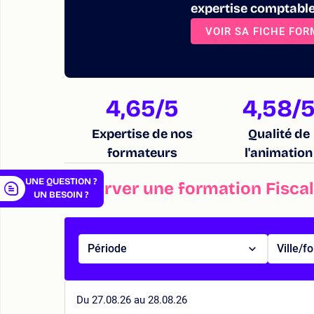
expertise comptable
VOIR SA FICHE FO
er
4,65
/5
4,58
/
Expertise de nos
Qualité de
formateurs
l'animation
UNE QUESTION ?
Réserver une formation Fiscal
UN BESOIN ?
Période
Ville/f
Du 27.08.26 au 28.08.26