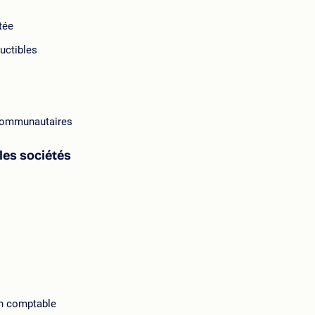
tée
uctibles
acommunautaires
 les sociétés
an comptable