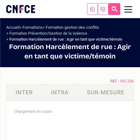
Aller
au
RECHERC
ME
Logo
MOB
contenu
site
Aller
Accueil
Formations
Formation gestion des conflits
au
Formation Prévention/Gestion de la violence
menu
Formation Harcèlement de rue : Agir en tant que victime/témoin
Aller
Formation Harcèlement de rue : Agir
à
en tant que victime/témoin
la
recherche
REF : SSI.226
INTER
INTRA
SUR-MESURE