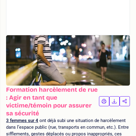
Formation harcèlement de rue
: Agir en tant que
IMPRIMER
TÉLÉCHA
PAR
victime/témoin pour assurer
LA
LA
sa sécurité
FORMATION
FORMAT
FOR
3 femmes sur 4
ont déjà subi une situation de harcèlement
dans l’espace public (rue, transports en commun, etc.). Entre
sifflements, gestes déplacés ou propos inappropriés, ces