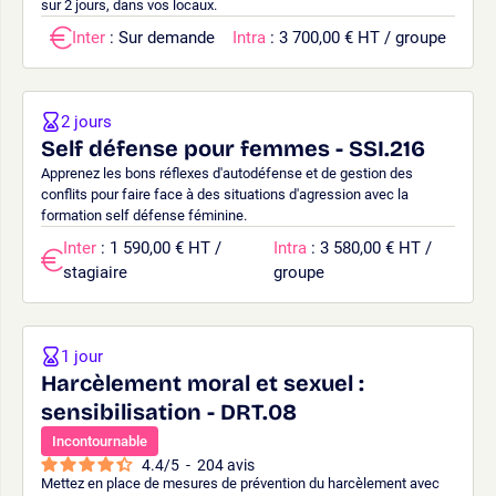
sur 2 jours, dans vos locaux.
Inter
: Sur demande
Intra
: 3 700,00 € HT / groupe
2 jours
Self défense pour femmes - SSI.216
Apprenez les bons réflexes d'autodéfense et de gestion des
conflits pour faire face à des situations d'agression avec la
formation self défense féminine.
Inter
: 1 590,00 € HT /
Intra
: 3 580,00 € HT /
stagiaire
groupe
1 jour
Harcèlement moral et sexuel :
sensibilisation - DRT.08
Incontournable
4.4
/
5
-
204
avis
Mettez en place de mesures de prévention du harcèlement avec