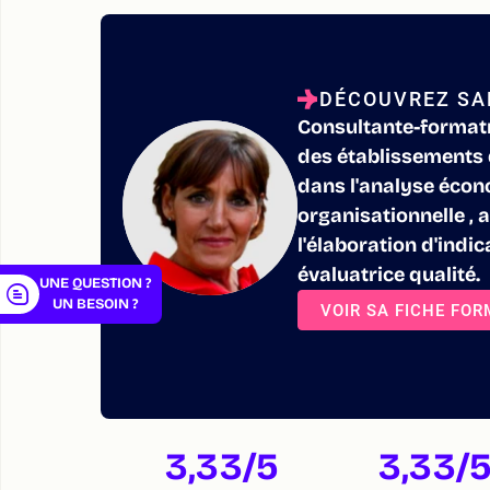
DÉCOUVREZ SA
Consultante-formatri
er
des établissements 
dans l'analyse écono
organisationnelle , 
l'élaboration d'indi
évaluatrice qualité.
UNE QUESTION ?
UN BESOIN ?
VOIR SA FICHE FO
3,33
/5
3,33
/