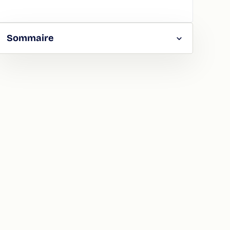
Sommaire
RGER
TAGER
LA
ION
ATION