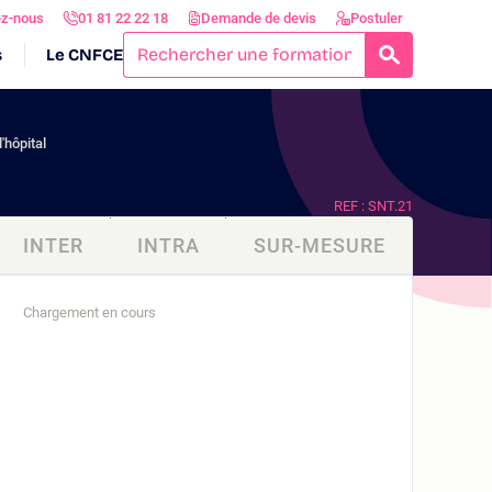
ez-nous
01 81 22 22 18
Demande de devis
Postuler
s
Le CNFCE
RECHERCH
'hôpital
REF : SNT.21
INTER
INTRA
SUR-MESURE