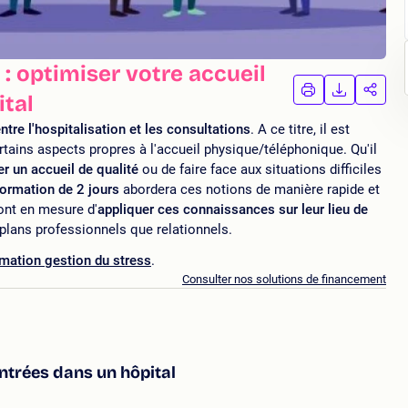
: optimiser votre accueil
IMPRIMER
TÉLÉCHA
PAR
ital
LA
LA
FORMATION
FORMAT
FORM
ntre l'hospitalisation et les consultations
. A ce titre, il est
rtains aspects propres à l'accueil physique/téléphonique. Qu'il
r un accueil de qualité
ou de faire face aux situations difficiles
formation de 2 jours
abordera ces notions de manière rapide et
ront en mesure d'
appliquer ces connaissances sur leur lieu de
 plans professionnels que relationnels.
mation gestion du stress
.
Consulter nos solutions de financement
entrées dans un hôpital