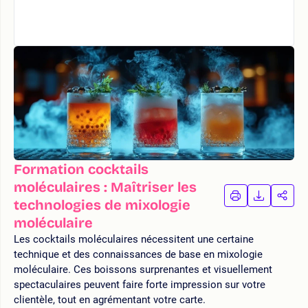
Formation cocktails
moléculaires : Maîtriser les
IMPRIMER
TÉLÉCHA
PAR
technologies de mixologie
LA
LA
moléculaire
FORMATION
FORMAT
FOR
Les cocktails moléculaires nécessitent une certaine
technique et des connaissances de base en mixologie
moléculaire. Ces boissons surprenantes et visuellement
spectaculaires peuvent faire forte impression sur votre
clientèle, tout en agrémentant votre carte.